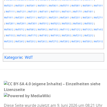
WdT0211
|
WdT0311
|
WdT0411
|
WdT0511
|
WdT0611
|
WdT0711
|
WdT0811
|
WdT0911
|
WdT1011
|
WdT1111
|
WdT1211
|
WdT1311
|
WdT1411
|
WdT1511
|
WdT1611
|
WdT1711
|
WdT1811
|
WdT1911
|
WdT2011
|
WdT2111
|
WdT2211
|
WdT2311
|
WdT2411
|
WdT2511
|
WdT2611
|
WdT2711
|
WdT2811
|
WdT2911
|
WdT3011
|
WdT0112
|
WdT0212
|
WdT0312
|
WdT0412
|
WdT0512
|
WdT0612
|
WdT0712
|
WdT0812
|
WdT0912
|
WdT1012
|
WdT1112
|
WdT1212
|
WdT1312
|
WdT1412
|
WdT1512
|
WdT1612
|
WdT1712
|
WdT1812
|
WdT1912
|
WdT2012
|
WdT2112
|
WdT2212
|
WdT2312
|
WdT2412
|
WdT2512
|
WdT2612
|
WdT2712
|
WdT2812
|
WdT2912
|
WdT3012
|
WdT3112
Kategorie
:
WdT
Diese Seite wurde zuletzt am 9. Juni 2026 um 08:21 Uhr