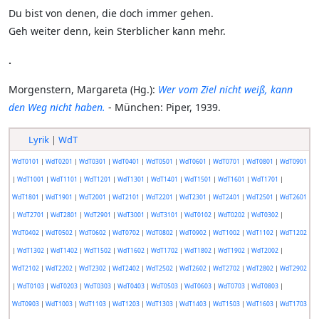
Du bist von denen, die doch immer gehen.
Geh weiter denn, kein Sterblicher kann mehr.
.
Morgenstern, Margareta (Hg.):
Wer vom Ziel nicht weiß, kann
den Weg nicht haben.
- München: Piper, 1939.
Lyrik
|
WdT
WdT0101
|
WdT0201
|
WdT0301
|
WdT0401
|
WdT0501
|
WdT0601
|
WdT0701
|
WdT0801
|
WdT0901
|
WdT1001
|
WdT1101
|
WdT1201
|
WdT1301
|
WdT1401
|
WdT1501
|
WdT1601
|
WdT1701
|
WdT1801
|
WdT1901
|
WdT2001
|
WdT2101
|
WdT2201
|
WdT2301
|
WdT2401
|
WdT2501
|
WdT2601
|
WdT2701
|
WdT2801
|
WdT2901
|
WdT3001
|
WdT3101
|
WdT0102
|
WdT0202
|
WdT0302
|
WdT0402
|
WdT0502
|
WdT0602
|
WdT0702
|
WdT0802
|
WdT0902
|
WdT1002
|
WdT1102
|
WdT1202
|
WdT1302
|
WdT1402
|
WdT1502
|
WdT1602
|
WdT1702
|
WdT1802
|
WdT1902
|
WdT2002
|
WdT2102
|
WdT2202
|
WdT2302
|
WdT2402
|
WdT2502
|
WdT2602
|
WdT2702
|
WdT2802
|
WdT2902
|
WdT0103
|
WdT0203
|
WdT0303
|
WdT0403
|
WdT0503
|
WdT0603
|
WdT0703
|
WdT0803
|
WdT0903
|
WdT1003
|
WdT1103
|
WdT1203
|
WdT1303
|
WdT1403
|
WdT1503
|
WdT1603
|
WdT1703