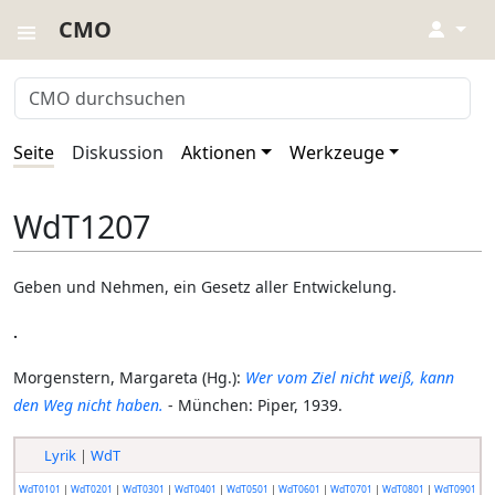
CMO
↓
Seite
Diskussion
Aktionen
Werkzeuge
WdT1207
Geben und Nehmen, ein Gesetz aller Entwickelung.
.
Morgenstern, Margareta (Hg.):
Wer vom Ziel nicht weiß, kann
den Weg nicht haben.
- München: Piper, 1939.
Lyrik
|
WdT
WdT0101
|
WdT0201
|
WdT0301
|
WdT0401
|
WdT0501
|
WdT0601
|
WdT0701
|
WdT0801
|
WdT0901