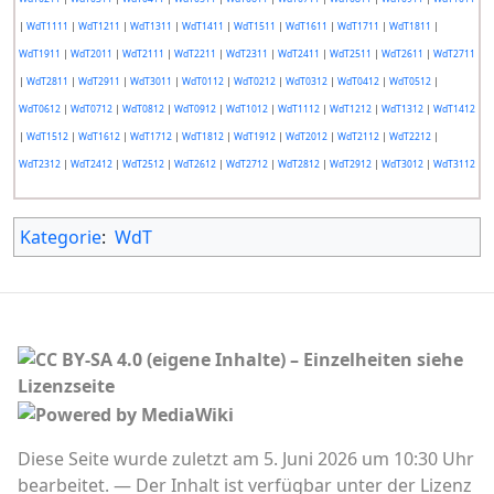
|
WdT1111
|
WdT1211
|
WdT1311
|
WdT1411
|
WdT1511
|
WdT1611
|
WdT1711
|
WdT1811
|
WdT1911
|
WdT2011
|
WdT2111
|
WdT2211
|
WdT2311
|
WdT2411
|
WdT2511
|
WdT2611
|
WdT2711
|
WdT2811
|
WdT2911
|
WdT3011
|
WdT0112
|
WdT0212
|
WdT0312
|
WdT0412
|
WdT0512
|
WdT0612
|
WdT0712
|
WdT0812
|
WdT0912
|
WdT1012
|
WdT1112
|
WdT1212
|
WdT1312
|
WdT1412
|
WdT1512
|
WdT1612
|
WdT1712
|
WdT1812
|
WdT1912
|
WdT2012
|
WdT2112
|
WdT2212
|
WdT2312
|
WdT2412
|
WdT2512
|
WdT2612
|
WdT2712
|
WdT2812
|
WdT2912
|
WdT3012
|
WdT3112
Kategorie
:
WdT
Diese Seite wurde zuletzt am 5. Juni 2026 um 10:30 Uhr
bearbeitet.
Der Inhalt ist verfügbar unter der Lizenz