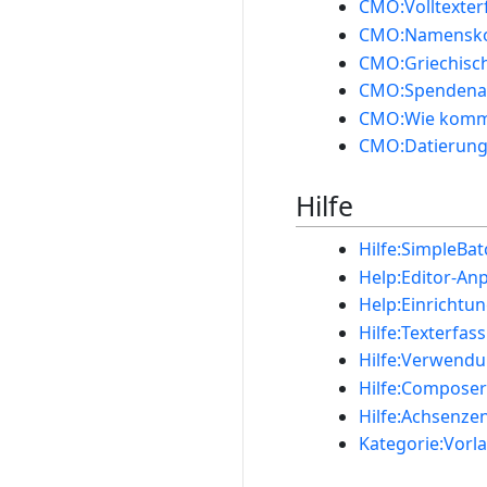
CMO:Volltexter
CMO:Namenskon
CMO:Griechisch
CMO:Spendenaq
CMO:Wie komme
CMO:Datierungs
Hilfe
Hilfe:SimpleBa
Help:Editor-An
Help:Einrichtun
Hilfe:Texterfas
Hilfe:Verwendu
Hilfe:Compose
Hilfe:Achsenzen
Kategorie:Vorl