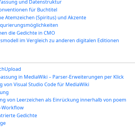
fassung und Datenstruktur
ventionen für Buchtitel
e Atemzeichen (Spiritus) und Akzente
urierungsmöglichkeiten
n die Gedichte in CMO
modell im Vergleich zu anderen digitalen Editionen
tchUpload
passung in MediaWiki – Parser-Erweiterungen per Klick
g von Visual Studio Code für MediaWiki
sung
ng von Leerzeichen als Einrückung innerhalb von poem
r-Workflow
trierte Gedichte
age