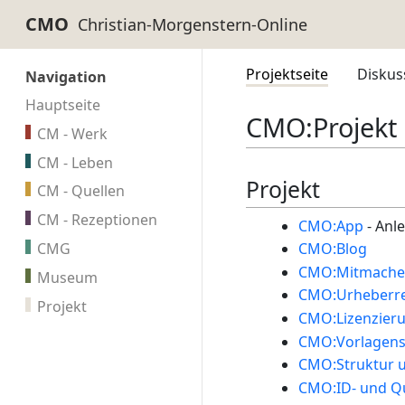
CMO
Projektseite
Diskus
Navigation
Hauptseite
CMO
:
Projekt
CM - Werk
CM - Leben
Projekt
CM - Quellen
CM - Rezeptionen
CMO:App
- Anl
CMO:Blog
CMG
CMO:Mitmache
Museum
CMO:Urheberr
Projekt
CMO:Lizenzier
CMO:Vorlagenst
CMO:Struktur u
CMO:ID- und Qu