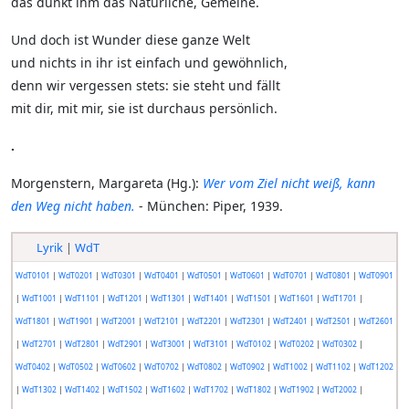
das dünkt ihm das Natürliche, Gemeine.
Und doch ist Wunder diese ganze Welt
und nichts in ihr ist einfach und gewöhnlich,
denn wir vergessen stets: sie steht und fällt
mit dir, mit mir, sie ist durchaus persönlich.
.
Morgenstern, Margareta (Hg.):
Wer vom Ziel nicht weiß, kann
den Weg nicht haben.
- München: Piper, 1939.
Lyrik
|
WdT
WdT0101
|
WdT0201
|
WdT0301
|
WdT0401
|
WdT0501
|
WdT0601
|
WdT0701
|
WdT0801
|
WdT0901
|
WdT1001
|
WdT1101
|
WdT1201
|
WdT1301
|
WdT1401
|
WdT1501
|
WdT1601
|
WdT1701
|
WdT1801
|
WdT1901
|
WdT2001
|
WdT2101
|
WdT2201
|
WdT2301
|
WdT2401
|
WdT2501
|
WdT2601
|
WdT2701
|
WdT2801
|
WdT2901
|
WdT3001
|
WdT3101
|
WdT0102
|
WdT0202
|
WdT0302
|
WdT0402
|
WdT0502
|
WdT0602
|
WdT0702
|
WdT0802
|
WdT0902
|
WdT1002
|
WdT1102
|
WdT1202
|
WdT1302
|
WdT1402
|
WdT1502
|
WdT1602
|
WdT1702
|
WdT1802
|
WdT1902
|
WdT2002
|