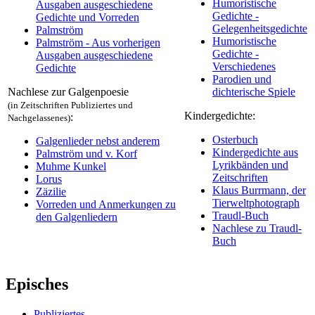
Humoristische
Ausgaben ausgeschiedene
Gedichte -
Gedichte und Vorreden
Gelegenheitsgedichte
Palmström
Humoristische
Palmström - Aus vorherigen
Gedichte -
Ausgaben ausgeschiedene
Verschiedenes
Gedichte
Parodien und
Nachlese zur Galgenpoesie
dichterische Spiele
(in Zeitschriften Publiziertes und
Kindergedichte:
:
Nachgelassenes)
Osterbuch
Galgenlieder nebst anderem
Kindergedichte aus
Palmström und v. Korf
Lyrikbänden und
Muhme Kunkel
Zeitschriften
Lorus
Klaus Burrmann, der
Zäzilie
Tierweltphotograph
Vorreden und Anmerkungen zu
Traudl-Buch
den Galgenliedern
Nachlese zu Traudl-
Buch
Episches
Publiziertes