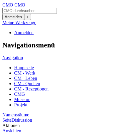
CMO
CMO
Anmelden
↓
Meine Werkzeuge
Anmelden
Navigationsmenü
Navigation
Hauptseite
CM - Werk
CM - Leben
CM - Quellen
CM - Rezeptionen
CMG
Museum
Projekt
Namensräume
Seite
Diskussion
Aktionen
Ansichten