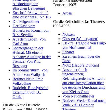
Für den »Hannoverschen
Ausbreitung der
Courier«. 1905
ethischen Bewegung
Zuschrift (Antwort auf
Arosa
eine Zuschrift zu Nr. 10)
Die Feigenblätter
Für die Zeitschrift »Das Theater«.
Der Kastl vom
1903-1905
Hollerbräu. Roman von
Notizen
R. v. Seydlitz
Glossen (Wintergarten)
Aus dem Leben. Von
Elektra. Tragödie von Hugo
Carl Arno
von Hofmannsthal
Spaziergänge in der
Saharet
Heimat. Mit einem
Zu einem Buch über die
Anhang: Ausflüge in der
Duse
Fremde. Von P. K.
Notiz (Isadora Duncan)
Rosegger
Aus einer (noch
Im Sommersturm. Von
ungehaltenen)
Arthur von Wallpach
Reichstagsrede als Antwort
Berliner Neue Freie
auf eine Interpellation über
Volksbühne
die geplante Durchquerung
Rudolph. Eine lyrische
von Kleists Grab
Erzählung von B.J.
Vom Nationaltheater
Große
Notizen. Weder Kanal noch
Für die »Neue Deutsche
Villa. - Aus Berliner
Rundschau«. 1894—1896}}
Theatern