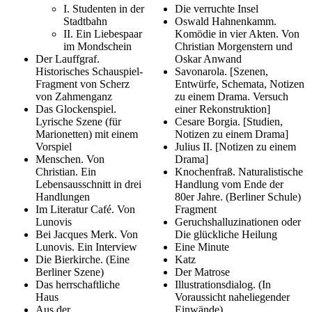
I. Studenten in der
Die verruchte Insel
Stadtbahn
Oswald Hahnenkamm.
II. Ein Liebespaar
Komödie in vier Akten. Von
im Mondschein
Christian Morgenstern und
Der Lauffgraf.
Oskar Anwand
Historisches Schauspiel-
Savonarola. [Szenen,
Fragment von Scherz
Entwürfe, Schemata, Notizen
von Zahmenganz
zu einem Drama. Versuch
Das Glockenspiel.
einer Rekonstruktion]
Lyrische Szene (für
Cesare Borgia. [Studien,
Marionetten) mit einem
Notizen zu einem Drama]
Vorspiel
Julius II. [Notizen zu einem
Menschen. Von
Drama]
Christian. Ein
Knochenfraß. Naturalistische
Lebensausschnitt in drei
Handlung vom Ende der
Handlungen
80er Jahre. (Berliner Schule)
Im Literatur Café. Von
Fragment
Lunovis
Geruchshalluzinationen oder
Bei Jacques Merk. Von
Die glückliche Heilung
Lunovis. Ein Interview
Eine Minute
Die Bierkirche. (Eine
Katz
Berliner Szene)
Der Matrose
Das herrschaftliche
Illustrationsdialog. (In
Haus
Voraussicht naheliegender
Aus der
Einwände)