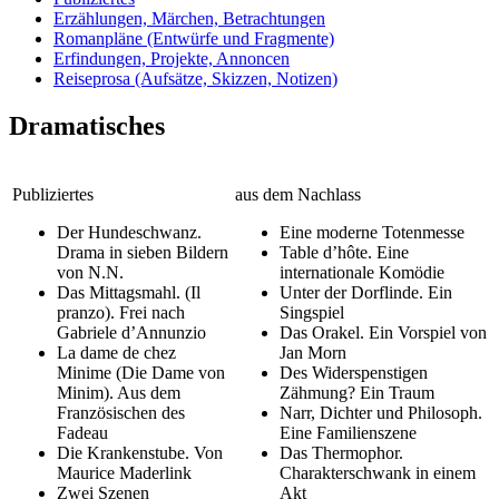
Erzählungen, Märchen, Betrachtungen
Romanpläne (Entwürfe und Fragmente)
Erfindungen, Projekte, Annoncen
Reiseprosa (Aufsätze, Skizzen, Notizen)
Dramatisches
Publiziertes
aus dem Nachlass
Der Hundeschwanz.
Eine moderne Totenmesse
Drama in sieben Bildern
Table d’hôte. Eine
von N.N.
internationale Komödie
Das Mittagsmahl. (Il
Unter der Dorflinde. Ein
pranzo). Frei nach
Singspiel
Gabriele d’Annunzio
Das Orakel. Ein Vorspiel von
La dame de chez
Jan Morn
Minime (Die Dame von
Des Widerspenstigen
Minim). Aus dem
Zähmung? Ein Traum
Französischen des
Narr, Dichter und Philosoph.
Fadeau
Eine Familienszene
Die Krankenstube. Von
Das Thermophor.
Maurice Maderlink
Charakterschwank in einem
Zwei Szenen
Akt