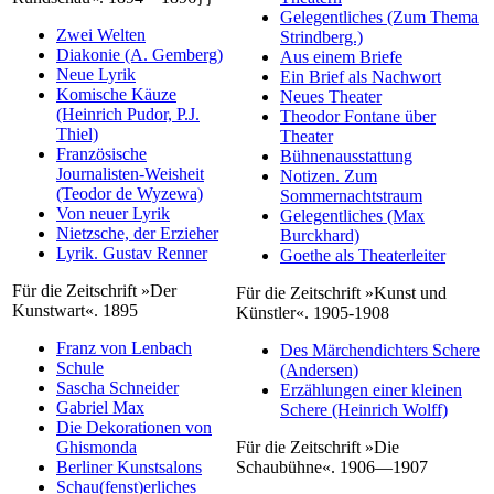
Gelegentliches (Zum Thema
Zwei Welten
Strindberg.)
Diakonie (A. Gemberg)
Aus einem Briefe
Neue Lyrik
Ein Brief als Nachwort
Komische Käuze
Neues Theater
(Heinrich Pudor, P.J.
Theodor Fontane über
Thiel)
Theater
Französische
Bühnenausstattung
Journalisten-Weisheit
Notizen. Zum
(Teodor de Wyzewa)
Sommernachtstraum
Von neuer Lyrik
Gelegentliches (Max
Nietzsche, der Erzieher
Burckhard)
Lyrik. Gustav Renner
Goethe als Theaterleiter
Für die Zeitschrift »Der
Für die Zeitschrift »Kunst und
Kunstwart«. 1895
Künstler«. 1905-1908
Franz von Lenbach
Des Märchendichters Schere
Schule
(Andersen)
Sascha Schneider
Erzählungen einer kleinen
Gabriel Max
Schere (Heinrich Wolff)
Die Dekorationen von
Ghismonda
Für die Zeitschrift »Die
Berliner Kunstsalons
Schaubühne«. 1906—1907
Schau(fenst)erliches