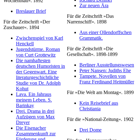
Wochenblatt«. 1892
Zur neuen Ära
Breslauer Brief
Für die Zeitschrift »Das
Für die Zeitschrift »Der
Narrenschiff«. 1898
Zuschauer«. 1894
Aus einer Ollendorffschen
Zwischenspiel von Karl
Grammatik.
Henckell
Für die Zeitschrift »Die
Jugendstürme. Roman
Gesellschaft«. 1898-1899
von Curt Grottewitz
Die namhaftesten
Berliner Ausstellungswesen
deutschen Humoristen in
Peter Nansen: Judiths Ehe
der Gegenwart. Eine
Tampete. Novellen von
literaturgeschichtliche
Franz Ferdinand Heitmüller
Studie von Dr. Adolph
Kohut
Für »Die Welt am Montag«. 1899
Lava. Ein Jahraus
meinem Leben. S.
Kein Reisebrief aus
Barinkay
Christiania
Drei. Drama in drei
Aufzügen von Max
Für die »National-Zeitung«. 1902
Dreyer
Die Eisenacher
Drei Dome
Zusammenkunft zur
Förderung und