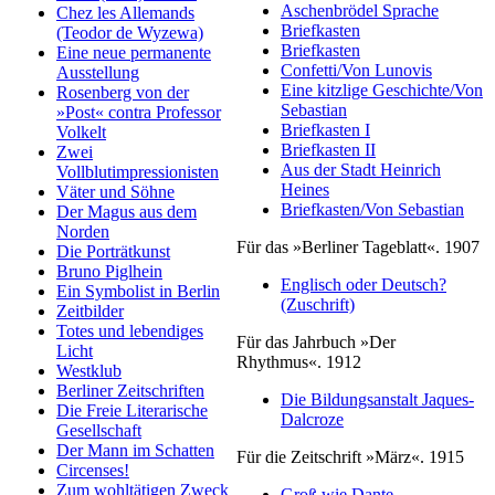
Aschenbrödel Sprache
Chez les Allemands
Briefkasten
(Teodor de Wyzewa)
Briefkasten
Eine neue permanente
Confetti/Von Lunovis
Ausstellung
Eine kitzlige Geschichte/Von
Rosenberg von der
Sebastian
»Post« contra Professor
Briefkasten I
Volkelt
Briefkasten II
Zwei
Aus der Stadt Heinrich
Vollblutimpressionisten
Heines
Väter und Söhne
Briefkasten/Von Sebastian
Der Magus aus dem
Norden
Für das »Berliner Tageblatt«. 1907
Die Porträtkunst
Bruno Piglhein
Englisch oder Deutsch?
Ein Symbolist in Berlin
(Zuschrift)
Zeitbilder
Totes und lebendiges
Für das Jahrbuch »Der
Licht
Rhythmus«. 1912
Westklub
Berliner Zeitschriften
Die Bildungsanstalt Jaques-
Die Freie Literarische
Dalcroze
Gesellschaft
Der Mann im Schatten
Für die Zeitschrift »März«. 1915
Circenses!
Zum wohltätigen Zweck
Groß wie Dante