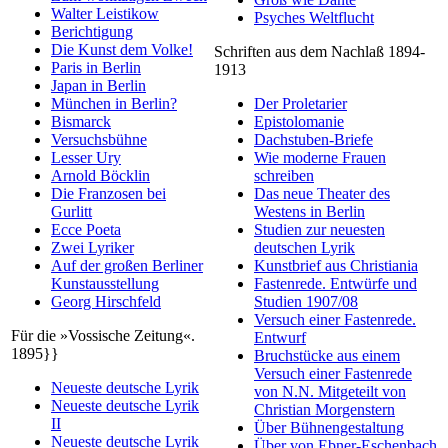
Walter Leistikow
Psyches Weltflucht
Berichtigung
Die Kunst dem Volke!
Schriften aus dem Nachlaß 1894-
Paris in Berlin
1913
Japan in Berlin
München in Berlin?
Der Proletarier
Bismarck
Epistolomanie
Versuchsbühne
Dachstuben-Briefe
Lesser Ury
Wie moderne Frauen
Arnold Böcklin
schreiben
Die Franzosen bei
Das neue Theater des
Gurlitt
Westens in Berlin
Ecce Poeta
Studien zur neuesten
Zwei Lyriker
deutschen Lyrik
Auf der großen Berliner
Kunstbrief aus Christiania
Kunstausstellung
Fastenrede. Entwürfe und
Georg Hirschfeld
Studien 1907/08
Versuch einer Fastenrede.
Für die »Vossische Zeitung«.
Entwurf
1895}}
Bruchstücke aus einem
Versuch einer Fastenrede
Neueste deutsche Lyrik
von N.N. Mitgeteilt von
Neueste deutsche Lyrik
Christian Morgenstern
II
Über Bühnengestaltung
Neueste deutsche Lyrik
Über von Ebner-Eschenbach