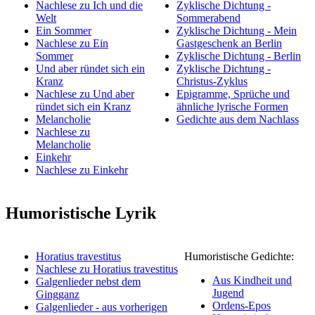
Nachlese zu Ich und die
Zyklische Dichtung -
Welt
Sommerabend
Ein Sommer
Zyklische Dichtung - Mein
Nachlese zu Ein
Gastgeschenk an Berlin
Sommer
Zyklische Dichtung - Berlin
Und aber ründet sich ein
Zyklische Dichtung -
Kranz
Christus-Zyklus
Nachlese zu Und aber
Epigramme, Sprüche und
ründet sich ein Kranz
ähnliche lyrische Formen
Melancholie
Gedichte aus dem Nachlass
Nachlese zu
Melancholie
Einkehr
Nachlese zu Einkehr
Humoristische Lyrik
Horatius travestitus
Humoristische Gedichte:
Nachlese zu Horatius travestitus
Aus Kindheit und
Galgenlieder nebst dem
Jugend
Gingganz
Ordens-Epos
Galgenlieder - aus vorherigen