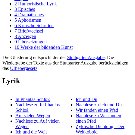
2
Humoristische Lyrik
3
Episches
4
Dramatisches
5
Aphorismen
6
Kritische Schriften
7
Briefwechsel
8
Anzeigen
9
Übersetzungen
10
Werke der bildenden Kunst
Die Gliederung entspricht der der
Stuttgarter Ausgabe
. Die
Wiedergabe der Texte aus der Stuttgarter Ausgabe berücksichtigen
das
Urhebergesetz
.
Lyrik
In Phantas Schloß
Ich und Du
Nachlese zu In Phantas
Nachlese zu Ich und Du
Schloß
Wir fanden einen Pfad
Auf vielen Wegen
Nachlese zu Wir fanden
Nachlese zu Auf vielen
einen Pfad
Wegen
Zyklische Dichtung - Der
Ich und die Welt
Weltkobold