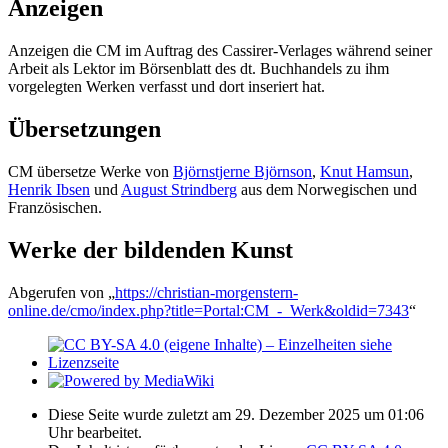
Anzeigen
Anzeigen die CM im Auftrag des Cassirer-Verlages während seiner
Arbeit als Lektor im Börsenblatt des dt. Buchhandels zu ihm
vorgelegten Werken verfasst und dort inseriert hat.
Übersetzungen
CM übersetze Werke von
Björnstjerne Björnson
,
Knut Hamsun
,
Henrik Ibsen
und
August Strindberg
aus dem Norwegischen und
Französischen.
Werke der bildenden Kunst
Abgerufen von „
https://christian-morgenstern-
online.de/cmo/index.php?title=Portal:CM_-_Werk&oldid=7343
“
Diese Seite wurde zuletzt am 29. Dezember 2025 um 01:06
Uhr bearbeitet.