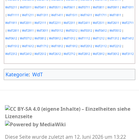
WdT0211
|
WdT0311
|
WdT0411
|
WdT0511
|
WdT0611
|
WdT0711
|
WdT0811
|
WdT0911
|
WdT1011
|
WdT1111
|
WdT1211
|
WdT1311
|
WdT1411
|
WdT1511
|
WdT1611
|
WdT1711
|
WdT1811
|
WdT1911
|
WdT2011
|
WdT2111
|
WdT2211
|
WdT2311
|
WdT2411
|
WdT2511
|
WdT2611
|
WdT2711
|
WdT2811
|
WdT2911
|
WdT3011
|
WdT0112
|
WdT0212
|
WdT0312
|
WdT0412
|
WdT0512
|
WdT0612
|
WdT0712
|
WdT0812
|
WdT0912
|
WdT1012
|
WdT1112
|
WdT1212
|
WdT1312
|
WdT1412
|
WdT1512
|
WdT1612
|
WdT1712
|
WdT1812
|
WdT1912
|
WdT2012
|
WdT2112
|
WdT2212
|
WdT2312
|
WdT2412
|
WdT2512
|
WdT2612
|
WdT2712
|
WdT2812
|
WdT2912
|
WdT3012
|
WdT3112
Kategorie
:
WdT
Diese Seite wurde zuletzt am 12. Juni 2026 um 13:22