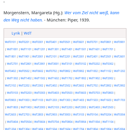
.
Morgenstern, Margareta (Hg.):
Wer vom Ziel nicht weiß, kann
den Weg nicht haben.
- München: Piper, 1939.
Lyrik
|
WdT
WdT0101
|
WdT0201
|
WdT0301
|
WdT0401
|
WdT0501
|
WdT0601
|
WdT0701
|
WdT0801
|
WdT0901
|
WdT1001
|
WdT1101
|
WdT1201
|
WdT1301
|
WdT1401
|
WdT1501
|
WdT1601
|
WdT1701
|
WdT1801
|
WdT1901
|
WdT2001
|
WdT2101
|
WdT2201
|
WdT2301
|
WdT2401
|
WdT2501
|
WdT2601
|
WdT2701
|
WdT2801
|
WdT2901
|
WdT3001
|
WdT3101
|
WdT0102
|
WdT0202
|
WdT0302
|
WdT0402
|
WdT0502
|
WdT0602
|
WdT0702
|
WdT0802
|
WdT0902
|
WdT1002
|
WdT1102
|
WdT1202
|
WdT1302
|
WdT1402
|
WdT1502
|
WdT1602
|
WdT1702
|
WdT1802
|
WdT1902
|
WdT2002
|
WdT2102
|
WdT2202
|
WdT2302
|
WdT2402
|
WdT2502
|
WdT2602
|
WdT2702
|
WdT2802
|
WdT2902
|
WdT0103
|
WdT0203
|
WdT0303
|
WdT0403
|
WdT0503
|
WdT0603
|
WdT0703
|
WdT0803
|
WdT0903
|
WdT1003
|
WdT1103
|
WdT1203
|
WdT1303
|
WdT1403
|
WdT1503
|
WdT1603
|
WdT1703
|
WdT1803
|
WdT1903
|
WdT2003
|
WdT2103
|
WdT2203
|
WdT2303
|
WdT2403
|
WdT2503
|
WdT2603
|
WdT2703
|
WdT2803
|
WdT2903
|
WdT3003
|
WdT3103
|
WdT0104
|
WdT0204
|
WdT0304
|
WdT0404
|
WdT0504
|
WdT0604
|
WdT0704
|
WdT0804
|
WdT0904
|
WdT1004
|
WdT1104
|
WdT1204
|
WdT1304
|
WdT1404
|
WdT1504
|
WdT1604
|
WdT1704
|
WdT1804
|
WdT1904
|
WdT2004