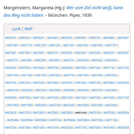
Morgenstern, Margareta (Hg.):
Wer vom Ziel nicht weiß, kann
den Weg nicht haben.
- München: Piper, 1939.
Lyrik
|
WdT
WdT0101
|
WdT0201
|
WdT0301
|
WdT0401
|
WdT0501
|
WdT0601
|
WdT0701
|
WdT0801
|
WdT0901
|
WdT1001
|
WdT1101
|
WdT1201
|
WdT1301
|
WdT1401
|
WdT1501
|
WdT1601
|
WdT1701
|
WdT1801
|
WdT1901
|
WdT2001
|
WdT2101
|
WdT2201
|
WdT2301
|
WdT2401
|
WdT2501
|
WdT2601
|
WdT2701
|
WdT2801
|
WdT2901
|
WdT3001
|
WdT3101
|
WdT0102
|
WdT0202
|
WdT0302
|
WdT0402
|
WdT0502
|
WdT0602
|
WdT0702
|
WdT0802
|
WdT0902
|
WdT1002
|
WdT1102
|
WdT1202
|
WdT1302
|
WdT1402
|
WdT1502
|
WdT1602
|
WdT1702
|
WdT1802
|
WdT1902
|
WdT2002
|
WdT2102
|
WdT2202
|
WdT2302
|
WdT2402
|
WdT2502
|
WdT2602
|
WdT2702
|
WdT2802
|
WdT2902
|
WdT0103
|
WdT0203
|
WdT0303
|
WdT0403
|
WdT0503
|
WdT0603
|
WdT0703
|
WdT0803
|
WdT0903
|
WdT1003
|
WdT1103
|
WdT1203
|
WdT1303
|
WdT1403
|
WdT1503
|
WdT1603
|
WdT1703
|
WdT1803
|
WdT1903
|
WdT2003
|
WdT2103
|
WdT2203
|
WdT2303
|
WdT2403
|
WdT2503
|
WdT2603
|
WdT2703
|
WdT2803
|
WdT2903
|
WdT3003
|
WdT3103
|
WdT0104
|
WdT0204
|
WdT0304
|
WdT0404
|
WdT0504
|
WdT0604
|
WdT0704
|
WdT0804
|
WdT0904
|
WdT1004
|
WdT1104
|
WdT1204
|
WdT1304
|
WdT1404
|
WdT1504
|
WdT1604
|
WdT1704
|
WdT1804
|
WdT1904
|
WdT2004