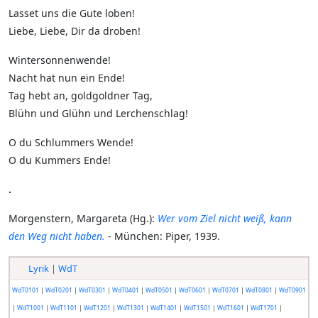
Lasset uns die Gute loben!
Liebe, Liebe, Dir da droben!
Wintersonnenwende!
Nacht hat nun ein Ende!
Tag hebt an, goldgoldner Tag,
Blühn und Glühn und Lerchenschlag!
O du Schlummers Wende!
O du Kummers Ende!
.
Morgenstern, Margareta (Hg.):
Wer vom Ziel nicht weiß, kann
den Weg nicht haben.
- München: Piper, 1939.
Lyrik
|
WdT
WdT0101
|
WdT0201
|
WdT0301
|
WdT0401
|
WdT0501
|
WdT0601
|
WdT0701
|
WdT0801
|
WdT0901
|
WdT1001
|
WdT1101
|
WdT1201
|
WdT1301
|
WdT1401
|
WdT1501
|
WdT1601
|
WdT1701
|