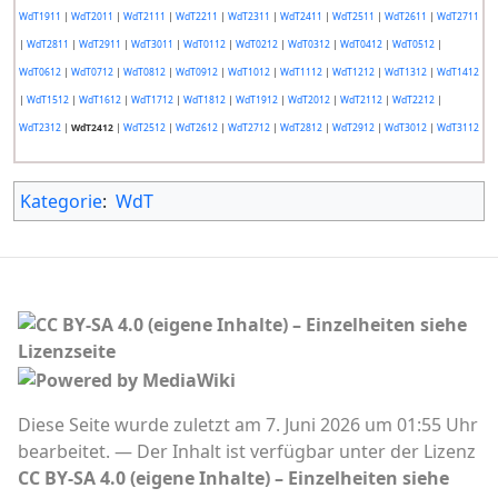
WdT1911
|
WdT2011
|
WdT2111
|
WdT2211
|
WdT2311
|
WdT2411
|
WdT2511
|
WdT2611
|
WdT2711
|
WdT2811
|
WdT2911
|
WdT3011
|
WdT0112
|
WdT0212
|
WdT0312
|
WdT0412
|
WdT0512
|
WdT0612
|
WdT0712
|
WdT0812
|
WdT0912
|
WdT1012
|
WdT1112
|
WdT1212
|
WdT1312
|
WdT1412
|
WdT1512
|
WdT1612
|
WdT1712
|
WdT1812
|
WdT1912
|
WdT2012
|
WdT2112
|
WdT2212
|
WdT2312
|
WdT2412
|
WdT2512
|
WdT2612
|
WdT2712
|
WdT2812
|
WdT2912
|
WdT3012
|
WdT3112
Kategorie
:
WdT
Diese Seite wurde zuletzt am 7. Juni 2026 um 01:55 Uhr
bearbeitet.
Der Inhalt ist verfügbar unter der Lizenz
CC BY-SA 4.0 (eigene Inhalte) – Einzelheiten siehe