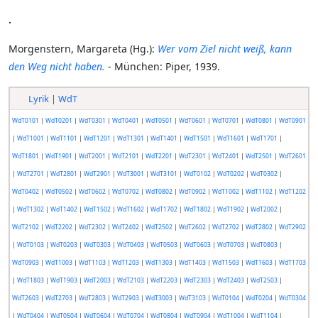
.
Morgenstern, Margareta (Hg.):
Wer vom Ziel nicht weiß, kann
den Weg nicht haben.
- München: Piper, 1939.
Lyrik
|
WdT
WdT0101
|
WdT0201
|
WdT0301
|
WdT0401
|
WdT0501
|
WdT0601
|
WdT0701
|
WdT0801
|
WdT0901
|
WdT1001
|
WdT1101
|
WdT1201
|
WdT1301
|
WdT1401
|
WdT1501
|
WdT1601
|
WdT1701
|
WdT1801
|
WdT1901
|
WdT2001
|
WdT2101
|
WdT2201
|
WdT2301
|
WdT2401
|
WdT2501
|
WdT2601
|
WdT2701
|
WdT2801
|
WdT2901
|
WdT3001
|
WdT3101
|
WdT0102
|
WdT0202
|
WdT0302
|
WdT0402
|
WdT0502
|
WdT0602
|
WdT0702
|
WdT0802
|
WdT0902
|
WdT1002
|
WdT1102
|
WdT1202
|
WdT1302
|
WdT1402
|
WdT1502
|
WdT1602
|
WdT1702
|
WdT1802
|
WdT1902
|
WdT2002
|
WdT2102
|
WdT2202
|
WdT2302
|
WdT2402
|
WdT2502
|
WdT2602
|
WdT2702
|
WdT2802
|
WdT2902
|
WdT0103
|
WdT0203
|
WdT0303
|
WdT0403
|
WdT0503
|
WdT0603
|
WdT0703
|
WdT0803
|
WdT0903
|
WdT1003
|
WdT1103
|
WdT1203
|
WdT1303
|
WdT1403
|
WdT1503
|
WdT1603
|
WdT1703
|
WdT1803
|
WdT1903
|
WdT2003
|
WdT2103
|
WdT2203
|
WdT2303
|
WdT2403
|
WdT2503
|
WdT2603
|
WdT2703
|
WdT2803
|
WdT2903
|
WdT3003
|
WdT3103
|
WdT0104
|
WdT0204
|
WdT0304
|
WdT0404
|
WdT0504
|
WdT0604
|
WdT0704
|
WdT0804
|
WdT0904
|
WdT1004
|
WdT1104
|