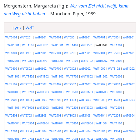
Morgenstern, Margareta (Hg.):
Wer vom Ziel nicht weiß, kann
den Weg nicht haben.
- München: Piper, 1939.
Lyrik
|
WdT
WdT0101
|
WdT0201
|
WdT0301
|
WdT0401
|
WdT0501
|
WdT0601
|
WdT0701
|
WdT0801
|
WdT0901
|
WdT1001
|
WdT1101
|
WdT1201
|
WdT1301
|
WdT1401
|
WdT1501
|
WdT1601
|
WdT1701
|
WdT1801
|
WdT1901
|
WdT2001
|
WdT2101
|
WdT2201
|
WdT2301
|
WdT2401
|
WdT2501
|
WdT2601
|
WdT2701
|
WdT2801
|
WdT2901
|
WdT3001
|
WdT3101
|
WdT0102
|
WdT0202
|
WdT0302
|
WdT0402
|
WdT0502
|
WdT0602
|
WdT0702
|
WdT0802
|
WdT0902
|
WdT1002
|
WdT1102
|
WdT1202
|
WdT1302
|
WdT1402
|
WdT1502
|
WdT1602
|
WdT1702
|
WdT1802
|
WdT1902
|
WdT2002
|
WdT2102
|
WdT2202
|
WdT2302
|
WdT2402
|
WdT2502
|
WdT2602
|
WdT2702
|
WdT2802
|
WdT2902
|
WdT0103
|
WdT0203
|
WdT0303
|
WdT0403
|
WdT0503
|
WdT0603
|
WdT0703
|
WdT0803
|
WdT0903
|
WdT1003
|
WdT1103
|
WdT1203
|
WdT1303
|
WdT1403
|
WdT1503
|
WdT1603
|
WdT1703
|
WdT1803
|
WdT1903
|
WdT2003
|
WdT2103
|
WdT2203
|
WdT2303
|
WdT2403
|
WdT2503
|
WdT2603
|
WdT2703
|
WdT2803
|
WdT2903
|
WdT3003
|
WdT3103
|
WdT0104
|
WdT0204
|
WdT0304
|
WdT0404
|
WdT0504
|
WdT0604
|
WdT0704
|
WdT0804
|
WdT0904
|
WdT1004
|
WdT1104
|
WdT1204
|
WdT1304
|
WdT1404
|
WdT1504
|
WdT1604
|
WdT1704
|
WdT1804
|
WdT1904
|
WdT2004
|
WdT2104
|
WdT2204
|
WdT2304
|
WdT2404
|
WdT2504
|
WdT2604
|
WdT2704
|
WdT2804
|