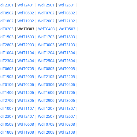
dT2301
|
WdT2401
|
WdT2501
|
WdT2601
|
dT0502
|
WdT0602
|
WdT0702
|
WdT0802
|
dT1802
|
WdT1902
|
WdT2002
|
WdT2102
|
dT0203
|
WdT0303
|
WdT0403
|
WdT0503
|
dT1503
|
WdT1603
|
WdT1703
|
WdT1803
|
dT2803
|
WdT2903
|
WdT3003
|
WdT3103
|
dT1004
|
WdT1104
|
WdT1204
|
WdT1304
|
dT2304
|
WdT2404
|
WdT2504
|
WdT2604
|
dT0605
|
WdT0705
|
WdT0805
|
WdT0905
|
dT1905
|
WdT2005
|
WdT2105
|
WdT2205
|
dT0106
|
WdT0206
|
WdT0306
|
WdT0406
|
dT1406
|
WdT1506
|
WdT1606
|
WdT1706
|
dT2706
|
WdT2806
|
WdT2906
|
WdT3006
|
dT1007
|
WdT1107
|
WdT1207
|
WdT1307
|
dT2307
|
WdT2407
|
WdT2507
|
WdT2607
|
dT0508
|
WdT0608
|
WdT0708
|
WdT0808
|
dT1808
|
WdT1908
|
WdT2008
|
WdT2108
|