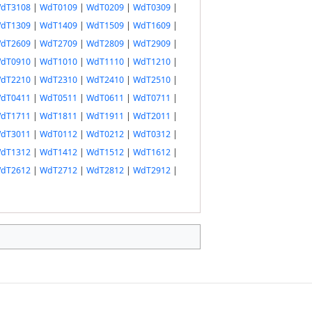
dT3108
|
WdT0109
|
WdT0209
|
WdT0309
|
dT1309
|
WdT1409
|
WdT1509
|
WdT1609
|
dT2609
|
WdT2709
|
WdT2809
|
WdT2909
|
dT0910
|
WdT1010
|
WdT1110
|
WdT1210
|
dT2210
|
WdT2310
|
WdT2410
|
WdT2510
|
dT0411
|
WdT0511
|
WdT0611
|
WdT0711
|
dT1711
|
WdT1811
|
WdT1911
|
WdT2011
|
dT3011
|
WdT0112
|
WdT0212
|
WdT0312
|
dT1312
|
WdT1412
|
WdT1512
|
WdT1612
|
dT2612
|
WdT2712
|
WdT2812
|
WdT2912
|