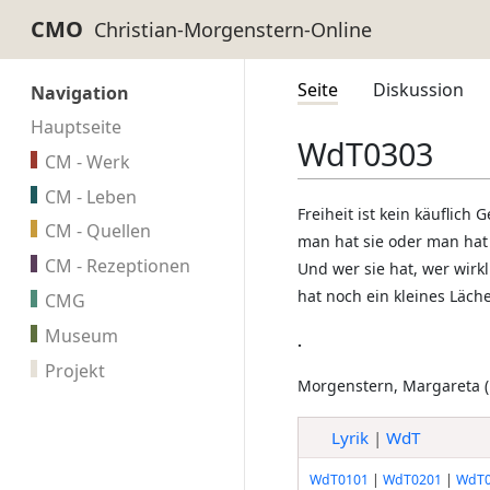
CMO
Seite
Diskussion
Navigation
Hauptseite
WdT0303
CM - Werk
CM - Leben
Freiheit ist kein käuflich G
CM - Quellen
man hat sie oder man hat 
CM - Rezeptionen
Und wer sie hat, wer wirkli
hat noch ein kleines Läch
CMG
Museum
.
Projekt
Morgenstern, Margareta (
Lyrik
|
WdT
WdT0101
|
WdT0201
|
WdT0