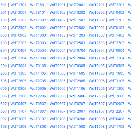
601
|
WdT1701
|
WdT1801
|
WdT1901
|
WdT2001
|
WdT2101
|
WdT2201
|
W
901
|
WdT3001
|
WdT3101
|
WdT0102
|
WdT0202
|
WdT0302
|
WdT0402
|
W
102
|
WdT1202
|
WdT1302
|
WdT1402
|
WdT1502
|
WdT1602
|
WdT1702
|
W
402
|
WdT2502
|
WdT2602
|
WdT2702
|
WdT2802
|
WdT2902
|
WdT0103
|
W
803
|
WdT0903
|
WdT1003
|
WdT1103
|
WdT1203
|
WdT1303
|
WdT1403
|
W
103
|
WdT2203
|
WdT2303
|
WdT2403
|
WdT2503
|
WdT2603
|
WdT2703
|
W
304
|
WdT0404
|
WdT0504
|
WdT0604
|
WdT0704
|
WdT0804
|
WdT0904
|
W
604
|
WdT1704
|
WdT1804
|
WdT1904
|
WdT2004
|
WdT2104
|
WdT2204
|
W
904
|
WdT3004
|
WdT0105
|
WdT0205
|
WdT0305
|
WdT0405
|
WdT0505
|
W
205
|
WdT1305
|
WdT1405
|
WdT1505
|
WdT1605
|
WdT1705
|
WdT1805
|
W
505
|
WdT2605
|
WdT2705
|
WdT2805
|
WdT2905
|
WdT3005
|
WdT3105
|
W
706
|
WdT0806
|
WdT0906
|
WdT1006
|
WdT1106
|
WdT1206
|
WdT1306
|
W
006
|
WdT2106
|
WdT2206
|
WdT2306
|
WdT2406
|
WdT2506
|
WdT2606
|
W
307
|
WdT0407
|
WdT0507
|
WdT0607
|
WdT0707
|
WdT0807
|
WdT0907
|
W
607
|
WdT1707
|
WdT1807
|
WdT1907
|
WdT2007
|
WdT2107
|
WdT2207
|
W
907
|
WdT3007
|
WdT3107
|
WdT0108
|
WdT0208
|
WdT0308
|
WdT0408
|
W
108
|
WdT1208
|
WdT1308
|
WdT1408
|
WdT1508
|
WdT1608
|
WdT1708
|
W