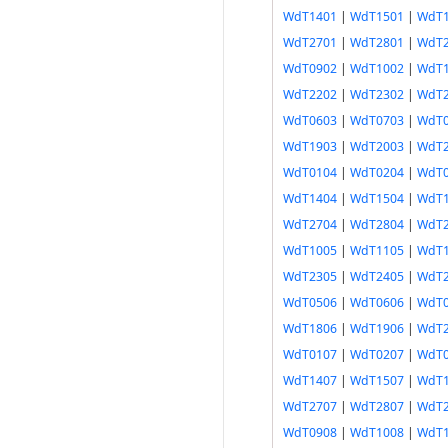
WdT1401
|
WdT1501
|
WdT1
WdT2701
|
WdT2801
|
WdT2
WdT0902
|
WdT1002
|
WdT1
WdT2202
|
WdT2302
|
WdT2
WdT0603
|
WdT0703
|
WdT0
WdT1903
|
WdT2003
|
WdT2
WdT0104
|
WdT0204
|
WdT0
WdT1404
|
WdT1504
|
WdT1
WdT2704
|
WdT2804
|
WdT2
WdT1005
|
WdT1105
|
WdT1
WdT2305
|
WdT2405
|
WdT2
WdT0506
|
WdT0606
|
WdT0
WdT1806
|
WdT1906
|
WdT2
WdT0107
|
WdT0207
|
WdT0
WdT1407
|
WdT1507
|
WdT1
WdT2707
|
WdT2807
|
WdT2
WdT0908
|
WdT1008
|
WdT1