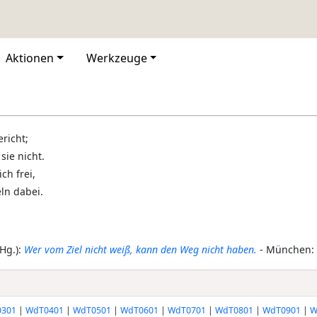
Aktionen
Werkzeuge
ericht;
sie nicht.
ch frei,
eln dabei.
Hg.):
Wer vom Ziel nicht weiß, kann den Weg nicht haben.
- München: P
301
|
WdT0401
|
WdT0501
|
WdT0601
|
WdT0701
|
WdT0801
|
WdT0901
|
W