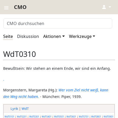
CMO
↓
Seite
Diskussion
Aktionen
Werkzeuge
WdT0310
Bewußtsein: Wir stehen an einem Ende, wir sind ein Anfang.
.
Morgenstern, Margareta (Hg.):
Wer vom Ziel nicht weiß, kann
den Weg nicht haben.
- München: Piper, 1939.
Lyrik
|
WdT
WdT0101
|
WdT0201
|
WdT0301
|
WdT0401
|
WdT0501
|
WdT0601
|
WdT0701
|
WdT0801
|
WdT0901