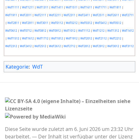
|
WdT1111
|
WdT1211
|
WdT1311
|
WdT1411
|
WdT1511
|
WdT1611
|
WdT1711
|
WdT1811
|
WdT1911
|
WdT2011
|
WdT2111
|
WdT2211
|
WdT2311
|
WdT2411
|
WdT2511
|
WdT2611
|
WdT2711
|
WdT2811
|
WdT2911
|
WdT3011
|
WdT0112
|
WdT0212
|
WdT0312
|
WdT0412
|
WdT0512
|
WdT0612
|
WdT0712
|
WdT0812
|
WdT0912
|
WdT1012
|
WdT1112
|
WdT1212
|
WdT1312
|
WdT1412
|
WdT1512
|
WdT1612
|
WdT1712
|
WdT1812
|
WdT1912
|
WdT2012
|
WdT2112
|
WdT2212
|
WdT2312
|
WdT2412
|
WdT2512
|
WdT2612
|
WdT2712
|
WdT2812
|
WdT2912
|
WdT3012
|
WdT3112
Kategorie
:
WdT
Diese Seite wurde zuletzt am 6. Juni 2026 um 23:32 Uhr
bearbeitet.
Der Inhalt ist verfügbar unter der Lizenz