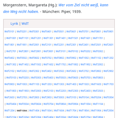
Morgenstern, Margareta (Hg.):
Wer vom Ziel nicht weiß, kann
den Weg nicht haben.
- München: Piper, 1939.
Lyrik
|
WdT
WdT0101
|
WdT0201
|
WdT0301
|
WdT0401
|
WdT0501
|
WdT0601
|
WdT0701
|
WdT0801
|
WdT0901
|
WdT1001
|
WdT1101
|
WdT1201
|
WdT1301
|
WdT1401
|
WdT1501
|
WdT1601
|
WdT1701
|
WdT1801
|
WdT1901
|
WdT2001
|
WdT2101
|
WdT2201
|
WdT2301
|
WdT2401
|
WdT2501
|
WdT2601
|
WdT2701
|
WdT2801
|
WdT2901
|
WdT3001
|
WdT3101
|
WdT0102
|
WdT0202
|
WdT0302
|
WdT0402
|
WdT0502
|
WdT0602
|
WdT0702
|
WdT0802
|
WdT0902
|
WdT1002
|
WdT1102
|
WdT1202
|
WdT1302
|
WdT1402
|
WdT1502
|
WdT1602
|
WdT1702
|
WdT1802
|
WdT1902
|
WdT2002
|
WdT2102
|
WdT2202
|
WdT2302
|
WdT2402
|
WdT2502
|
WdT2602
|
WdT2702
|
WdT2802
|
WdT2902
|
WdT0103
|
WdT0203
|
WdT0303
|
WdT0403
|
WdT0503
|
WdT0603
|
WdT0703
|
WdT0803
|
WdT0903
|
WdT1003
|
WdT1103
|
WdT1203
|
WdT1303
|
WdT1403
|
WdT1503
|
WdT1603
|
WdT1703
|
WdT1803
|
WdT1903
|
WdT2003
|
WdT2103
|
WdT2203
|
WdT2303
|
WdT2403
|
WdT2503
|
WdT2603
|
WdT2703
|
WdT2803
|
WdT2903
|
WdT3003
|
WdT3103
|
WdT0104
|
WdT0204
|
WdT0304
|
WdT0404
|
WdT0504
|
WdT0604
|
WdT0704
|
WdT0804
|
WdT0904
|
WdT1004
|
WdT1104
|
WdT1204
|
WdT1304
|
WdT1404
|
WdT1504
|
WdT1604
|
WdT1704
|
WdT1804
|
WdT1904
|
WdT2004
|
WdT2104
|
WdT2204
|
WdT2304
|
WdT2404
|
WdT2504
|
WdT2604
|
WdT2704
|
WdT2804
|