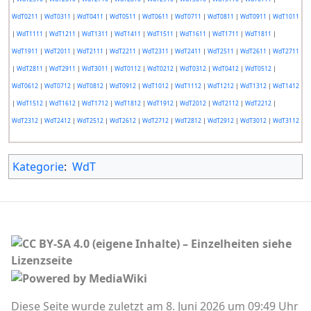
WdT0211
|
WdT0311
|
WdT0411
|
WdT0511
|
WdT0611
|
WdT0711
|
WdT0811
|
WdT0911
|
WdT1011
|
WdT1111
|
WdT1211
|
WdT1311
|
WdT1411
|
WdT1511
|
WdT1611
|
WdT1711
|
WdT1811
|
WdT1911
|
WdT2011
|
WdT2111
|
WdT2211
|
WdT2311
|
WdT2411
|
WdT2511
|
WdT2611
|
WdT2711
|
WdT2811
|
WdT2911
|
WdT3011
|
WdT0112
|
WdT0212
|
WdT0312
|
WdT0412
|
WdT0512
|
WdT0612
|
WdT0712
|
WdT0812
|
WdT0912
|
WdT1012
|
WdT1112
|
WdT1212
|
WdT1312
|
WdT1412
|
WdT1512
|
WdT1612
|
WdT1712
|
WdT1812
|
WdT1912
|
WdT2012
|
WdT2112
|
WdT2212
|
WdT2312
|
WdT2412
|
WdT2512
|
WdT2612
|
WdT2712
|
WdT2812
|
WdT2912
|
WdT3012
|
WdT3112
Kategorie
:
WdT
Diese Seite wurde zuletzt am 8. Juni 2026 um 09:49 Uhr