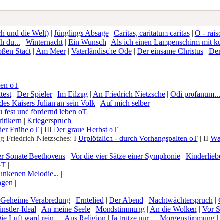
ch und die Welt)
|
Jünglings Absage
|
Caritas, caritatum caritas
|
O - rais
h du...
|
Winternacht
|
Ein Wunsch
|
Als ich einen Lampenschirm mit k
oßen Stadt
|
Am Meer
|
Vaterländische Ode
|
Der einsame Christus
|
Der
sen oT
test
|
Der Spieler
|
Im Eilzug
|
An Friedrich Nietzsche
|
Odi profanum...
des Kaisers Julian an sein Volk
|
Auf mich selber
u fest und fördernd leben oT
itikern
|
Kriegerspruch
 der Frühe oT
| III
Der graue Herbst oT
 Friedrich Nietzsches: I
Urplötzlich - durch Vorhangspalten oT
| II
Was
er Sonate Beethovens
|
Vor die vier Sätze einer Symphonie
|
Kinderlieb
oT
|
sunkenen Melodie...
|
ngen
|
|
Geheime Verabredung
|
Erntelied
|
Der Abend
|
Nachtwächterspruch
|
nstler-Ideal
|
An meine Seele
|
Mondstimmung
|
An die Wolken
|
Vor S
ie Luft ward rein...
|
Aus Religion
|
Ja trutze nur...
|
Morgenstimmung
|