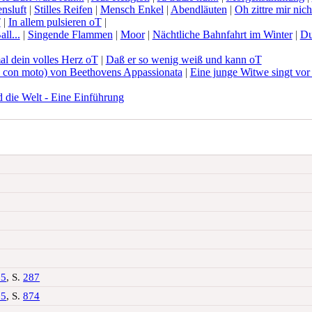
nsluft
|
Stilles Reifen
|
Mensch Enkel
|
Abendläuten
|
Oh zittre mir nicht
T
|
In allem pulsieren oT
|
ll...
|
Singende Flammen
|
Moor
|
Nächtliche Bahnfahrt im Winter
|
Du
al dein volles Herz oT
|
Daß er so wenig weiß und kann oT
e con moto) von Beethovens Appassionata
|
Eine junge Witwe singt vor 
 die Welt - Eine Einführung
05
, S.
287
05
, S.
874