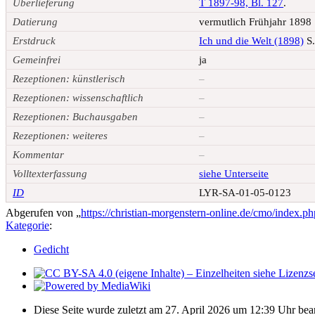
Überlieferung
T 1897-98, Bl. 127
.
Datierung
vermutlich Frühjahr 1898
Erstdruck
Ich und die Welt (1898)
S.
Gemeinfrei
ja
Rezeptionen: künstlerisch
–
Rezeptionen: wissenschaftlich
–
Rezeptionen: Buchausgaben
–
Rezeptionen: weiteres
–
Kommentar
–
Volltexterfassung
siehe Unterseite
ID
LYR-SA-01-05-0123
Abgerufen von „
https://christian-morgenstern-online.de/cmo/index
Kategorie
:
Gedicht
Diese Seite wurde zuletzt am 27. April 2026 um 12:39 Uhr bear