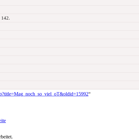
 142.
.php?title=Mag_noch_so_viel_oT&oldid=15992
“
beitet.