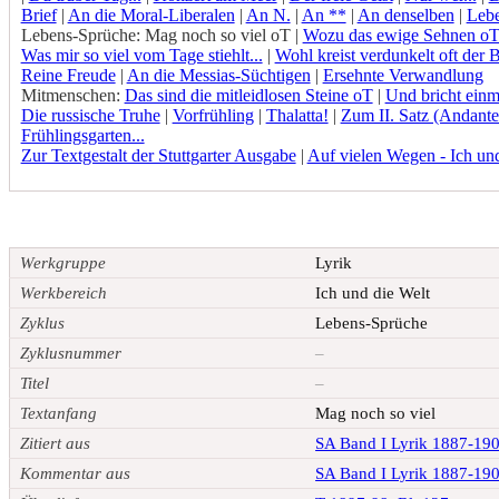
Brief
|
An die Moral-Liberalen
|
An N.
|
An **
|
An denselben
|
Lebe
Lebens-Sprüche:
Mag noch so viel oT
|
Wozu das ewige Sehnen o
Was mir so viel vom Tage stiehlt...
|
Wohl kreist verdunkelt oft der Ba
Reine Freude
|
An die Messias-Süchtigen
|
Ersehnte Verwandlung
Mitmenschen:
Das sind die mitleidlosen Steine oT
|
Und bricht einm
Die russische Truhe
|
Vorfrühling
|
Thalatta!
|
Zum II. Satz (Andant
Frühlingsgarten...
Zur Textgestalt der Stuttgarter Ausgabe
|
Auf vielen Wegen - Ich und
Werkgruppe
Lyrik
Werkbereich
Ich und die Welt
Zyklus
Lebens-Sprüche
Zyklusnummer
–
Titel
–
Textanfang
Mag noch so viel
Zitiert aus
SA Band I Lyrik 1887-19
Kommentar aus
SA Band I Lyrik 1887-19