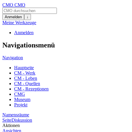
CMO
CMO
Anmelden
↓
Meine Werkzeuge
Anmelden
Navigationsmenü
Navigation
Hauptseite
CM - Werk
CM - Leben
CM - Quellen
CM - Rezeptionen
CMG
Museum
Projekt
Namensräume
Seite
Diskussion
Aktionen
Ansichten