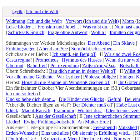
Lyrik
|
Ich und die Welt
Widmung (Ich und die Welt)
|
Vorwort (Ich und die Welt)
|
Motto (I
Leise Lieder...
|
Frohsinn und Jubel...
|
Was rufst du...
|
Nun hast auc
|
Schicksals-Spruch
|
Frage ohne Antwort
|
Wohin?
|
Inmitten der gr
Stimmungen vor Werken Michelangelos:
Der Abend
|
Ein Sklave
|
Frühlingsregen
|
Abend am See
|
So möcht ich sterben...
Schicksale der Liebe: I
Ich stand, ein Berg oT
| II
Wir sind zwei Ro
Casta regina!
|
Prometheus
|
Hymnus des Hasses
|
Wenn du nur woll
Übermut
|
Bahn frei!
|
Per exemplum
|
Ἄσβεστος γέλως
|
Botschaft 
Übern Schreibtisch: I
Bau dich nur an in deiner Welt oT
| II
Willst d
Vor alle meine Gedichte
|
Wir Lyriker
|
Pöblesse obligée
|
Einigen Kr
Herbst:
Hörst du die Bäume im Windstoß zischen oT
| II
Ihr Götter
Ein fünfzehnter Oktober Vier Abendstimmungen am (53.) Geburtstag
ich nun so frei oT
Und so hebe dich denn...
|
Die Kinder des Glücks
|
Gefühl
|
Bei ein
"Aber die Dichter lügen zu viel":
Der Dichter muß oT
|
Habe Lust 
Glück
|
Macht-Rausch
|
Präludium
|
Wo bist du...
|
Gleich einer ver
Gesellschaft: I
Aus der Gesellschaft
| II
Jene schmerzlichen Stimmu
Lieder!
|
Ewige Frühlingsbotschaft
|
An Mutter Erde
|
Aus einer Liedergruppe Ein Sommerabend:
Feierabend
|
Volkslied
Erden-Wünsche
|
Eins und alles
|
Ob sie mir je Erfüllung wird...
|
Kü
|
Du trüber Tag...
|
Konzert am Meer
|
Der freie Geist
|
Nur wer...
|
D