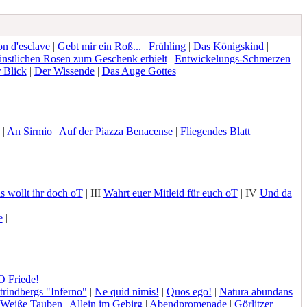
on d'esclave
|
Gebt mir ein Roß...
|
Frühling
|
Das Königskind
|
ünstlichen Rosen zum Geschenk erhielt
|
Entwickelungs-Schmerzen
 Blick
|
Der Wissende
|
Das Auge Gottes
|
|
An Sirmio
|
Auf der Piazza Benacense
|
Fliegendes Blatt
|
 wollt ihr doch oT
| III
Wahrt euer Mitleid für euch oT
| IV
Und da
e
|
O Friede!
trindbergs "Inferno"
|
Ne quid nimis!
|
Quos ego!
|
Natura abundans
Weiße Tauben
|
Allein im Gebirg
|
Abendpromenade
|
Görlitzer