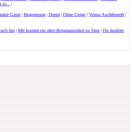
 so...
|
nkle Gäste
|
Begegnung
|
Dunst
|
Ohne Geige
|
Venus Aschthoreth
|
sich hin
|
Mir kommt ein altes Bergmannslied zu Sinn
|
Du dunkler