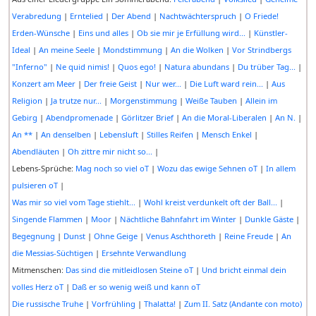
Verabredung
|
Erntelied
|
Der Abend
|
Nachtwächterspruch
|
O Friede!
Erden-Wünsche
|
Eins und alles
|
Ob sie mir je Erfüllung wird...
|
Künstler-
Ideal
|
An meine Seele
|
Mondstimmung
|
An die Wolken
|
Vor Strindbergs
"Inferno"
|
Ne quid nimis!
|
Quos ego!
|
Natura abundans
|
Du trüber Tag...
|
Konzert am Meer
|
Der freie Geist
|
Nur wer...
|
Die Luft ward rein...
|
Aus
Religion
|
Ja trutze nur...
|
Morgenstimmung
|
Weiße Tauben
|
Allein im
Gebirg
|
Abendpromenade
|
Görlitzer Brief
|
An die Moral-Liberalen
|
An N.
|
An **
|
An denselben
|
Lebensluft
|
Stilles Reifen
|
Mensch Enkel
|
Abendläuten
|
Oh zittre mir nicht so...
|
Lebens-Sprüche:
Mag noch so viel oT
|
Wozu das ewige Sehnen oT
|
In allem
pulsieren oT
|
Was mir so viel vom Tage stiehlt...
|
Wohl kreist verdunkelt oft der Ball...
|
Singende Flammen
|
Moor
|
Nächtliche Bahnfahrt im Winter
|
Dunkle Gäste
|
Begegnung
|
Dunst
|
Ohne Geige
|
Venus Aschthoreth
|
Reine Freude
|
An
die Messias-Süchtigen
|
Ersehnte Verwandlung
Mitmenschen:
Das sind die mitleidlosen Steine oT
|
Und bricht einmal dein
volles Herz oT
|
Daß er so wenig weiß und kann oT
Die russische Truhe
|
Vorfrühling
|
Thalatta!
|
Zum II. Satz (Andante con moto)