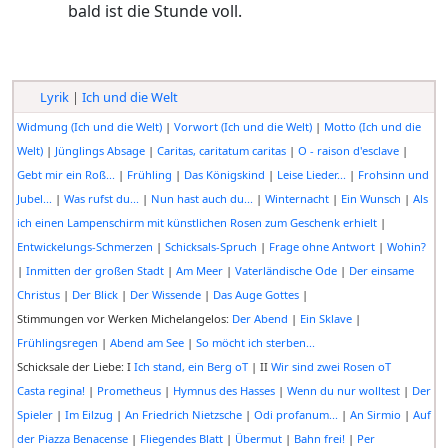
bald ist die Stunde voll.
Lyrik
|
Ich und die Welt
Widmung (Ich und die Welt)
|
Vorwort (Ich und die Welt)
|
Motto (Ich und die
Welt)
|
Jünglings Absage
|
Caritas, caritatum caritas
|
O - raison d'esclave
|
Gebt mir ein Roß...
|
Frühling
|
Das Königskind
|
Leise Lieder...
|
Frohsinn und
Jubel...
|
Was rufst du...
|
Nun hast auch du...
|
Winternacht
|
Ein Wunsch
|
Als
ich einen Lampenschirm mit künstlichen Rosen zum Geschenk erhielt
|
Entwickelungs-Schmerzen
|
Schicksals-Spruch
|
Frage ohne Antwort
|
Wohin?
|
Inmitten der großen Stadt
|
Am Meer
|
Vaterländische Ode
|
Der einsame
Christus
|
Der Blick
|
Der Wissende
|
Das Auge Gottes
|
Stimmungen vor Werken Michelangelos:
Der Abend
|
Ein Sklave
|
Frühlingsregen
|
Abend am See
|
So möcht ich sterben...
Schicksale der Liebe: I
Ich stand, ein Berg oT
| II
Wir sind zwei Rosen oT
Casta regina!
|
Prometheus
|
Hymnus des Hasses
|
Wenn du nur wolltest
|
Der
Spieler
|
Im Eilzug
|
An Friedrich Nietzsche
|
Odi profanum...
|
An Sirmio
|
Auf
der Piazza Benacense
|
Fliegendes Blatt
|
Übermut
|
Bahn frei!
|
Per