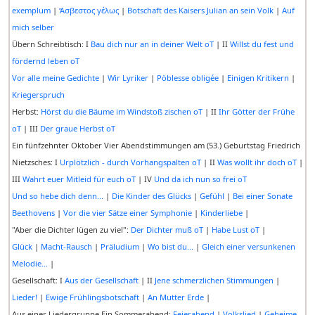
exemplum
|
Ἄσβεστος γέλως
|
Botschaft des Kaisers Julian an sein Volk
|
Auf
mich selber
Übern Schreibtisch: I
Bau dich nur an in deiner Welt oT
| II
Willst du fest und
fördernd leben oT
Vor alle meine Gedichte
|
Wir Lyriker
|
Pöblesse obligée
|
Einigen Kritikern
|
Kriegerspruch
Herbst:
Hörst du die Bäume im Windstoß zischen oT
| II
Ihr Götter der Frühe
oT
| III
Der graue Herbst oT
Ein fünfzehnter Oktober Vier Abendstimmungen am (53.) Geburtstag Friedrich
Nietzsches: I
Urplötzlich - durch Vorhangspalten oT
| II
Was wollt ihr doch oT
|
III
Wahrt euer Mitleid für euch oT
| IV
Und da ich nun so frei oT
Und so hebe dich denn...
|
Die Kinder des Glücks
|
Gefühl
|
Bei einer Sonate
Beethovens
|
Vor die vier Sätze einer Symphonie
|
Kinderliebe
|
"Aber die Dichter lügen zu viel":
Der Dichter muß oT
|
Habe Lust oT
|
Glück
|
Macht-Rausch
|
Präludium
|
Wo bist du...
|
Gleich einer versunkenen
Melodie...
|
Gesellschaft: I
Aus der Gesellschaft
| II
Jene schmerzlichen Stimmungen
|
Lieder!
|
Ewige Frühlingsbotschaft
|
An Mutter Erde
|
Aus einer Liedergruppe Ein Sommerabend:
Feierabend
|
Volkslied
|
Geheime