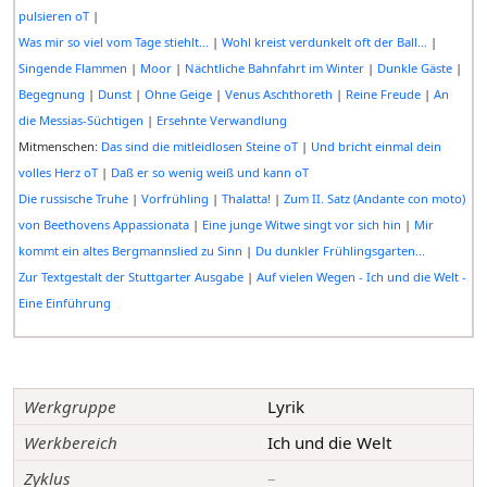
pulsieren oT
|
Was mir so viel vom Tage stiehlt...
|
Wohl kreist verdunkelt oft der Ball...
|
Singende Flammen
|
Moor
|
Nächtliche Bahnfahrt im Winter
|
Dunkle Gäste
|
Begegnung
|
Dunst
|
Ohne Geige
|
Venus Aschthoreth
|
Reine Freude
|
An
die Messias-Süchtigen
|
Ersehnte Verwandlung
Mitmenschen:
Das sind die mitleidlosen Steine oT
|
Und bricht einmal dein
volles Herz oT
|
Daß er so wenig weiß und kann oT
Die russische Truhe
|
Vorfrühling
|
Thalatta!
|
Zum II. Satz (Andante con moto)
von Beethovens Appassionata
|
Eine junge Witwe singt vor sich hin
|
Mir
kommt ein altes Bergmannslied zu Sinn
|
Du dunkler Frühlingsgarten...
Zur Textgestalt der Stuttgarter Ausgabe
|
Auf vielen Wegen - Ich und die Welt -
Eine Einführung
Werkgruppe
Lyrik
Werkbereich
Ich und die Welt
Zyklus
–