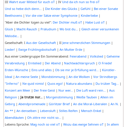
III
Wahrt euer Mitleid für euch oT
| IV
Und da ich nun so frei oT
Und so hebe dich denn...
|
Die Kinder des Glücks
|
Gefühl
|
Bei einer Sonate
Beethovens
|
Vor die vier Sätze einer Symphonie
|
Kinderliebe
|
"Aber die Dichter lügen zu viel":
Der Dichter muß oT
|
Habe Lust oT
|
Glück
|
Macht-Rausch
|
Präludium
|
Wo bist du...
|
Gleich einer versunkenen
Melodie...
|
Gesellschaft: I
Aus der Gesellschaft
| II
Jene schmerzlichen Stimmungen
|
Lieder!
|
Ewige Frühlingsbotschaft
|
An Mutter Erde
|
Aus einer Liedergruppe Ein Sommerabend:
Feierabend
|
Volkslied
|
Geheime
Verabredung
|
Erntelied
|
Der Abend
|
Nachtwächterspruch
|
O Friede!
Erden-Wünsche
|
Eins und alles
|
Ob sie mir je Erfüllung wird...
|
Künstler-
Ideal
|
An meine Seele
|
Mondstimmung
|
An die Wolken
|
Vor Strindbergs
"Inferno"
|
Ne quid nimis!
|
Quos ego!
|
Natura abundans
|
Du trüber Tag...
|
Konzert am Meer
|
Der freie Geist
|
Nur wer...
|
Die Luft ward rein...
|
Aus
Religion
|
Ja trutze nur...
|
Morgenstimmung
|
Weiße Tauben
|
Allein im
Gebirg
|
Abendpromenade
|
Görlitzer Brief
|
An die Moral-Liberalen
|
An N.
|
An **
|
An denselben
|
Lebensluft
|
Stilles Reifen
|
Mensch Enkel
|
Abendläuten
|
Oh zittre mir nicht so...
|
Lebens-Sprüche:
Mag noch so viel oT
|
Wozu das ewige Sehnen oT
|
In allem