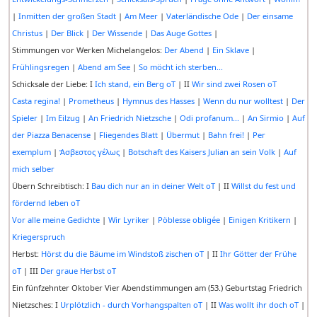
|
Inmitten der großen Stadt
|
Am Meer
|
Vaterländische Ode
|
Der einsame
Christus
|
Der Blick
|
Der Wissende
|
Das Auge Gottes
|
Stimmungen vor Werken Michelangelos:
Der Abend
|
Ein Sklave
|
Frühlingsregen
|
Abend am See
|
So möcht ich sterben...
Schicksale der Liebe: I
Ich stand, ein Berg oT
| II
Wir sind zwei Rosen oT
Casta regina!
|
Prometheus
|
Hymnus des Hasses
|
Wenn du nur wolltest
|
Der
Spieler
|
Im Eilzug
|
An Friedrich Nietzsche
|
Odi profanum...
|
An Sirmio
|
Auf
der Piazza Benacense
|
Fliegendes Blatt
|
Übermut
|
Bahn frei!
|
Per
exemplum
|
Ἄσβεστος γέλως
|
Botschaft des Kaisers Julian an sein Volk
|
Auf
mich selber
Übern Schreibtisch: I
Bau dich nur an in deiner Welt oT
| II
Willst du fest und
fördernd leben oT
Vor alle meine Gedichte
|
Wir Lyriker
|
Pöblesse obligée
|
Einigen Kritikern
|
Kriegerspruch
Herbst:
Hörst du die Bäume im Windstoß zischen oT
| II
Ihr Götter der Frühe
oT
| III
Der graue Herbst oT
Ein fünfzehnter Oktober Vier Abendstimmungen am (53.) Geburtstag Friedrich
Nietzsches: I
Urplötzlich - durch Vorhangspalten oT
| II
Was wollt ihr doch oT
|