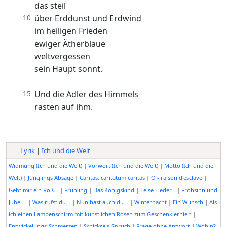
das steil
10
über Erddunst und Erdwind
im heiligen Frieden
ewiger Ätherbläue
weltvergessen
sein Haupt sonnt.
15
Und die Adler des Himmels
rasten auf ihm.
Lyrik
|
Ich und die Welt
Widmung (Ich und die Welt)
|
Vorwort (Ich und die Welt)
|
Motto (Ich und die
Welt)
|
Jünglings Absage
|
Caritas, caritatum caritas
|
O - raison d'esclave
|
Gebt mir ein Roß...
|
Frühling
|
Das Königskind
|
Leise Lieder...
|
Frohsinn und
Jubel...
|
Was rufst du...
|
Nun hast auch du...
|
Winternacht
|
Ein Wunsch
|
Als
ich einen Lampenschirm mit künstlichen Rosen zum Geschenk erhielt
|
Entwickelungs-Schmerzen
|
Schicksals-Spruch
|
Frage ohne Antwort
|
Wohin?