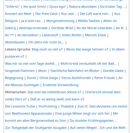
"Inferno"
|
Ne quid nimis!
|
Quos ego!
|
Natura abundans
|
Du trüber Tag...
|
Konzert am Meer
|
Der freie Geist
|
Nur wer...
|
Die Luft ward rein...
|
Aus
Religion
|
Ja trutze nur...
|
Morgenstimmung
|
Weiße Tauben
|
Allein im
Gebirg
|
Abendpromenade
|
Görlitzer Brief
|
An die Moral-Liberalen
|
An N.
|
An **
|
An denselben
|
Lebensluft
|
Stilles Reifen
|
Mensch Enkel
|
Abendläuten
|
Oh zittre mir nicht so...
|
Lebens-Sprüche:
Mag noch so viel oT
|
Wozu das ewige Sehnen oT
|
In allem
pulsieren oT
|
Was mir so viel vom Tage stiehlt...
|
Wohl kreist verdunkelt oft der Ball...
|
Singende Flammen
|
Moor
|
Nächtliche Bahnfahrt im Winter
|
Dunkle Gäste
|
Begegnung
|
Dunst
|
Ohne Geige
|
Venus Aschthoreth
|
Reine Freude
|
An
die Messias-Süchtigen
|
Ersehnte Verwandlung
Mitmenschen:
Das sind die mitleidlosen Steine oT
|
Und bricht einmal dein
volles Herz oT
|
Daß er so wenig weiß und kann oT
Die russische Truhe
|
Vorfrühling
|
Thalatta!
|
Zum II. Satz (Andante con moto)
von Beethovens Appassionata
|
Eine junge Witwe singt vor sich hin
|
Mir
kommt ein altes Bergmannslied zu Sinn
|
Du dunkler Frühlingsgarten...
Zur Textgestalt der Stuttgarter Ausgabe
|
Auf vielen Wegen - Ich und die Welt -