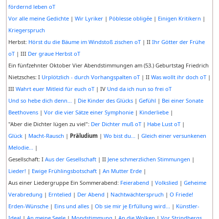
fördernd leben oT
Vor alle meine Gedichte
|
Wir Lyriker
|
Pöblesse obligée
|
Einigen Kritikern
|
Kriegerspruch
Herbst:
Hörst du die Bäume im Windstoß zischen oT
| II
Ihr Götter der Frühe
oT
| III
Der graue Herbst oT
Ein fünfzehnter Oktober Vier Abendstimmungen am (53.) Geburtstag Friedrich
Nietzsches: I
Urplötzlich - durch Vorhangspalten oT
| II
Was wollt ihr doch oT
|
III
Wahrt euer Mitleid für euch oT
| IV
Und da ich nun so frei oT
Und so hebe dich denn...
|
Die Kinder des Glücks
|
Gefühl
|
Bei einer Sonate
Beethovens
|
Vor die vier Sätze einer Symphonie
|
Kinderliebe
|
"Aber die Dichter lügen zu viel":
Der Dichter muß oT
|
Habe Lust oT
|
Glück
|
Macht-Rausch
|
Präludium
|
Wo bist du...
|
Gleich einer versunkenen
Melodie...
|
Gesellschaft: I
Aus der Gesellschaft
| II
Jene schmerzlichen Stimmungen
|
Lieder!
|
Ewige Frühlingsbotschaft
|
An Mutter Erde
|
Aus einer Liedergruppe Ein Sommerabend:
Feierabend
|
Volkslied
|
Geheime
Verabredung
|
Erntelied
|
Der Abend
|
Nachtwächterspruch
|
O Friede!
Erden-Wünsche
|
Eins und alles
|
Ob sie mir je Erfüllung wird...
|
Künstler-
Ideal
|
An meine Seele
|
Mondstimmung
|
An die Wolken
|
Vor Strindbergs