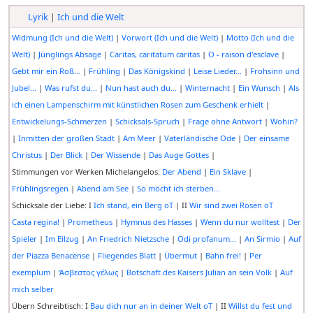
Lyrik
|
Ich und die Welt
Widmung (Ich und die Welt)
|
Vorwort (Ich und die Welt)
|
Motto (Ich und die
Welt)
|
Jünglings Absage
|
Caritas, caritatum caritas
|
O - raison d'esclave
|
Gebt mir ein Roß...
|
Frühling
|
Das Königskind
|
Leise Lieder...
|
Frohsinn und
Jubel...
|
Was rufst du...
|
Nun hast auch du...
|
Winternacht
|
Ein Wunsch
|
Als
ich einen Lampenschirm mit künstlichen Rosen zum Geschenk erhielt
|
Entwickelungs-Schmerzen
|
Schicksals-Spruch
|
Frage ohne Antwort
|
Wohin?
|
Inmitten der großen Stadt
|
Am Meer
|
Vaterländische Ode
|
Der einsame
Christus
|
Der Blick
|
Der Wissende
|
Das Auge Gottes
|
Stimmungen vor Werken Michelangelos:
Der Abend
|
Ein Sklave
|
Frühlingsregen
|
Abend am See
|
So möcht ich sterben...
Schicksale der Liebe: I
Ich stand, ein Berg oT
| II
Wir sind zwei Rosen oT
Casta regina!
|
Prometheus
|
Hymnus des Hasses
|
Wenn du nur wolltest
|
Der
Spieler
|
Im Eilzug
|
An Friedrich Nietzsche
|
Odi profanum...
|
An Sirmio
|
Auf
der Piazza Benacense
|
Fliegendes Blatt
|
Übermut
|
Bahn frei!
|
Per
exemplum
|
Ἄσβεστος γέλως
|
Botschaft des Kaisers Julian an sein Volk
|
Auf
mich selber
Übern Schreibtisch: I
Bau dich nur an in deiner Welt oT
| II
Willst du fest und