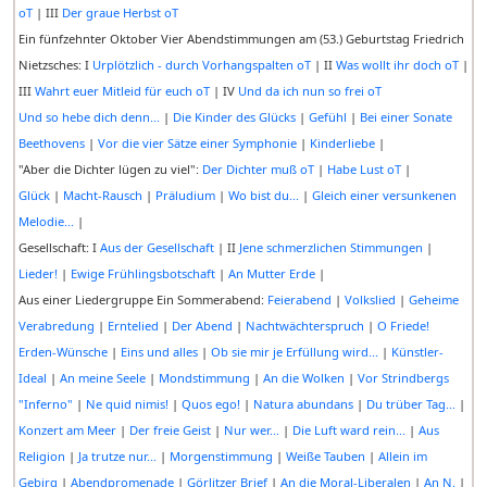
oT
| III
Der graue Herbst oT
Ein fünfzehnter Oktober Vier Abendstimmungen am (53.) Geburtstag Friedrich
Nietzsches: I
Urplötzlich - durch Vorhangspalten oT
| II
Was wollt ihr doch oT
|
III
Wahrt euer Mitleid für euch oT
| IV
Und da ich nun so frei oT
Und so hebe dich denn...
|
Die Kinder des Glücks
|
Gefühl
|
Bei einer Sonate
Beethovens
|
Vor die vier Sätze einer Symphonie
|
Kinderliebe
|
"Aber die Dichter lügen zu viel":
Der Dichter muß oT
|
Habe Lust oT
|
Glück
|
Macht-Rausch
|
Präludium
|
Wo bist du...
|
Gleich einer versunkenen
Melodie...
|
Gesellschaft: I
Aus der Gesellschaft
| II
Jene schmerzlichen Stimmungen
|
Lieder!
|
Ewige Frühlingsbotschaft
|
An Mutter Erde
|
Aus einer Liedergruppe Ein Sommerabend:
Feierabend
|
Volkslied
|
Geheime
Verabredung
|
Erntelied
|
Der Abend
|
Nachtwächterspruch
|
O Friede!
Erden-Wünsche
|
Eins und alles
|
Ob sie mir je Erfüllung wird...
|
Künstler-
Ideal
|
An meine Seele
|
Mondstimmung
|
An die Wolken
|
Vor Strindbergs
"Inferno"
|
Ne quid nimis!
|
Quos ego!
|
Natura abundans
|
Du trüber Tag...
|
Konzert am Meer
|
Der freie Geist
|
Nur wer...
|
Die Luft ward rein...
|
Aus
Religion
|
Ja trutze nur...
|
Morgenstimmung
|
Weiße Tauben
|
Allein im
Gebirg
|
Abendpromenade
|
Görlitzer Brief
|
An die Moral-Liberalen
|
An N.
|