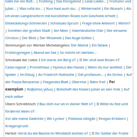
Gebt mir ein Roß...
|
Frühling
|
Das Königskind
|
Leise Lieder...
|
Frohsinn und
Jubel...
|
Was rufst du...
|
Nun hast auch du...
|
Winternacht
|
Ein Wunsch
|
Als
ich einen Lampenschirm mit künstlichen Rosen zum Geschenk erhielt
|
Entwickelungs-Schmerzen
|
Schicksals-Spruch
|
Frage ohne Antwort
|
Wohin?
|
Inmitten der großen Stadt
|
Am Meer
|
Vaterländische Ode
|
Der einsame
Christus
|
Der Blick
|
Der Wissende
|
Das Auge Gottes
|
Stimmungen vor Werken Michelangelos:
Der Abend
|
Ein Sklave
|
Frühlingsregen
|
Abend am See
|
So möcht ich sterben...
Schicksale der Liebe: I
Ich stand, ein Berg oT
| II
Wir sind zwei Rosen oT
Casta regina!
|
Prometheus
|
Hymnus des Hasses
|
Wenn du nur wolltest
|
Der
Spieler
|
Im Eilzug
|
An Friedrich Nietzsche
|
Odi profanum...
|
An Sirmio
|
Auf
der Piazza Benacense
|
Fliegendes Blatt
|
Übermut
|
Bahn frei!
|
Per
exemplum
|
Ἄσβεστος γέλως
|
Botschaft des Kaisers Julian an sein Volk
|
Auf
mich selber
Übern Schreibtisch: I
Bau dich nur an in deiner Welt oT
| II
Willst du fest und
fördernd leben oT
Vor alle meine Gedichte
|
Wir Lyriker
|
Pöblesse obligée
|
Einigen Kritikern
|
Kriegerspruch
Herbst:
Hörst du die Bäume im Windstoß zischen oT
| II
Ihr Götter der Frühe