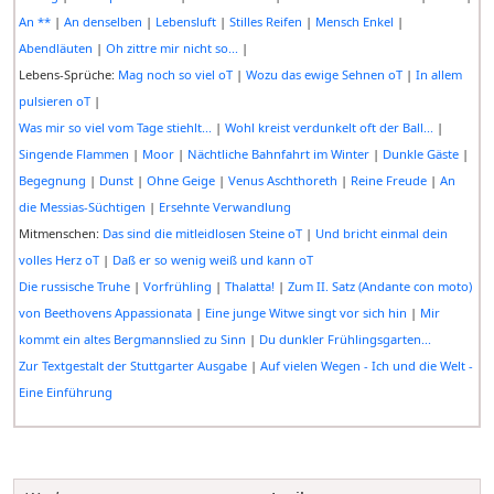
An **
|
An denselben
|
Lebensluft
|
Stilles Reifen
|
Mensch Enkel
|
Abendläuten
|
Oh zittre mir nicht so...
|
Lebens-Sprüche:
Mag noch so viel oT
|
Wozu das ewige Sehnen oT
|
In allem
pulsieren oT
|
Was mir so viel vom Tage stiehlt...
|
Wohl kreist verdunkelt oft der Ball...
|
Singende Flammen
|
Moor
|
Nächtliche Bahnfahrt im Winter
|
Dunkle Gäste
|
Begegnung
|
Dunst
|
Ohne Geige
|
Venus Aschthoreth
|
Reine Freude
|
An
die Messias-Süchtigen
|
Ersehnte Verwandlung
Mitmenschen:
Das sind die mitleidlosen Steine oT
|
Und bricht einmal dein
volles Herz oT
|
Daß er so wenig weiß und kann oT
Die russische Truhe
|
Vorfrühling
|
Thalatta!
|
Zum II. Satz (Andante con moto)
von Beethovens Appassionata
|
Eine junge Witwe singt vor sich hin
|
Mir
kommt ein altes Bergmannslied zu Sinn
|
Du dunkler Frühlingsgarten...
Zur Textgestalt der Stuttgarter Ausgabe
|
Auf vielen Wegen - Ich und die Welt -
Eine Einführung