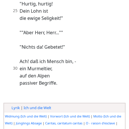
"Hurtig, hurtig!
25
Dein Lohn ist
die ewige Seligkeit!"
""Aber Herr, Herr...""
"Nichts da! Gebetet!"
Ach! daß ich Mensch bin, -
30
ein Murmeltier,
auf den Alpen
passiver Begriffe.
Lyrik
|
Ich und die Welt
Widmung (Ich und die Welt)
|
Vorwort (Ich und die Welt)
|
Motto (Ich und die
Welt)
|
Jünglings Absage
|
Caritas, caritatum caritas
|
O - raison d'esclave
|