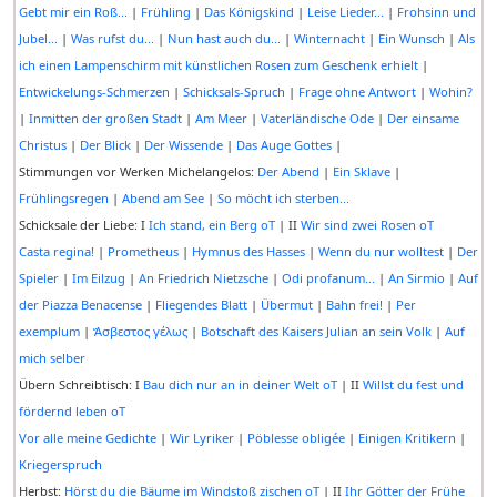
Gebt mir ein Roß...
|
Frühling
|
Das Königskind
|
Leise Lieder...
|
Frohsinn und
Jubel...
|
Was rufst du...
|
Nun hast auch du...
|
Winternacht
|
Ein Wunsch
|
Als
ich einen Lampenschirm mit künstlichen Rosen zum Geschenk erhielt
|
Entwickelungs-Schmerzen
|
Schicksals-Spruch
|
Frage ohne Antwort
|
Wohin?
|
Inmitten der großen Stadt
|
Am Meer
|
Vaterländische Ode
|
Der einsame
Christus
|
Der Blick
|
Der Wissende
|
Das Auge Gottes
|
Stimmungen vor Werken Michelangelos:
Der Abend
|
Ein Sklave
|
Frühlingsregen
|
Abend am See
|
So möcht ich sterben...
Schicksale der Liebe: I
Ich stand, ein Berg oT
| II
Wir sind zwei Rosen oT
Casta regina!
|
Prometheus
|
Hymnus des Hasses
|
Wenn du nur wolltest
|
Der
Spieler
|
Im Eilzug
|
An Friedrich Nietzsche
|
Odi profanum...
|
An Sirmio
|
Auf
der Piazza Benacense
|
Fliegendes Blatt
|
Übermut
|
Bahn frei!
|
Per
exemplum
|
Ἄσβεστος γέλως
|
Botschaft des Kaisers Julian an sein Volk
|
Auf
mich selber
Übern Schreibtisch: I
Bau dich nur an in deiner Welt oT
| II
Willst du fest und
fördernd leben oT
Vor alle meine Gedichte
|
Wir Lyriker
|
Pöblesse obligée
|
Einigen Kritikern
|
Kriegerspruch
Herbst:
Hörst du die Bäume im Windstoß zischen oT
| II
Ihr Götter der Frühe