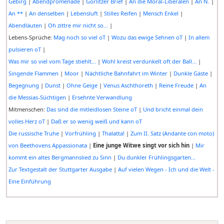
Gebirg
|
Abendpromenade
|
Görlitzer Brief
|
An die Moral-Liberalen
|
An N.
|
An **
|
An denselben
|
Lebensluft
|
Stilles Reifen
|
Mensch Enkel
|
Abendläuten
|
Oh zittre mir nicht so...
|
Lebens-Sprüche:
Mag noch so viel oT
|
Wozu das ewige Sehnen oT
|
In allem
pulsieren oT
|
Was mir so viel vom Tage stiehlt...
|
Wohl kreist verdunkelt oft der Ball...
|
Singende Flammen
|
Moor
|
Nächtliche Bahnfahrt im Winter
|
Dunkle Gäste
|
Begegnung
|
Dunst
|
Ohne Geige
|
Venus Aschthoreth
|
Reine Freude
|
An
die Messias-Süchtigen
|
Ersehnte Verwandlung
Mitmenschen:
Das sind die mitleidlosen Steine oT
|
Und bricht einmal dein
volles Herz oT
|
Daß er so wenig weiß und kann oT
Die russische Truhe
|
Vorfrühling
|
Thalatta!
|
Zum II. Satz (Andante con moto)
von Beethovens Appassionata
|
Eine junge Witwe singt vor sich hin
|
Mir
kommt ein altes Bergmannslied zu Sinn
|
Du dunkler Frühlingsgarten...
Zur Textgestalt der Stuttgarter Ausgabe
|
Auf vielen Wegen - Ich und die Welt -
Eine Einführung