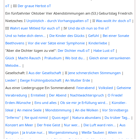
oT
| III
Der graue Herbst oT
Ein fünfzehnter Oktober Vier Abendstimmungen am (53.) Geburtstag Friedrich
Nietzsches: I
Urplötzlich - durch Vorhangspalten oT
| II
Was wollt ihr doch oT
|
III
Wahrt euer Mitleid für euch oT
| IV
Und da ich nun so frei oT
Und so hebe dich denn...
|
Die Kinder des Glücks
|
Gefühl
|
Bei einer Sonate
Beethovens
|
Vor die vier Sätze einer Symphonie
|
Kinderliebe
|
"Aber die Dichter lügen zu viel":
Der Dichter muß oT
|
Habe Lust oT
|
Glück
|
Macht-Rausch
|
Präludium
|
Wo bist du...
|
Gleich einer versunkenen
Melodie...
|
Gesellschaft: I
Aus der Gesellschaft
| II
Jene schmerzlichen Stimmungen
|
Lieder!
|
Ewige Frühlingsbotschaft
|
An Mutter Erde
|
Aus einer Liedergruppe Ein Sommerabend:
Feierabend
|
Volkslied
|
Geheime
Verabredung
|
Erntelied
|
Der Abend
|
Nachtwächterspruch
|
O Friede!
Erden-Wünsche
|
Eins und alles
|
Ob sie mir je Erfüllung wird...
|
Künstler-
Ideal
|
An meine Seele
|
Mondstimmung
|
An die Wolken
|
Vor Strindbergs
"Inferno"
|
Ne quid nimis!
|
Quos ego!
|
Natura abundans
|
Du trüber Tag...
|
Konzert am Meer
|
Der freie Geist
|
Nur wer...
|
Die Luft ward rein...
|
Aus
Religion
|
Ja trutze nur...
|
Morgenstimmung
|
Weiße Tauben
|
Allein im