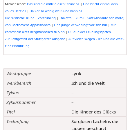
Mitmenschen:
Das sind die mitleidlosen Steine oT
|
Und bricht einmal dein
volles Herz oT
|
Daß er so wenig weiß und kann oT
Die russische Truhe
|
Vorfrühling
|
Thalatta!
|
Zum II. Satz (Andante con moto)
von Beethovens Appassionata
|
Eine junge Witwe singt vor sich hin
|
Mir
kommt ein altes Bergmannslied zu Sinn
|
Du dunkler Frühlingsgarten...
Zur Textgestalt der Stuttgarter Ausgabe
|
Auf vielen Wegen - Ich und die Welt -
Eine Einführung
Werkgruppe
Lyrik
Werkbereich
Ich und die Welt
Zyklus
–
Zyklusnummer
–
Titel
Die Kinder des Glücks
Textanfang
Sorglosen Lächelns die
Lippen geschürzt