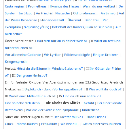
Casta regina!
|
Prometheus
|
Hymnus des Hasses
|
Wenn du nur wolltest
|
Der
Spieler
|
Im Eilzug
|
An Friedrich Nietzsche
|
Odi profanum...
|
An Sirmio
|
Auf
der Piazza Benacense
|
Fliegendes Blatt
|
Übermut
|
Bahn frei!
|
Per
exemplum
|
Ἄσβεστος γέλως
|
Botschaft des Kaisers Julian an sein Volk
|
Auf
mich selber
Übern Schreibtisch: I
Bau dich nur an in deiner Welt oT
| II
Willst du fest und
fördernd leben oT
Vor alle meine Gedichte
|
Wir Lyriker
|
Pöblesse obligée
|
Einigen Kritikern
|
Kriegerspruch
Herbst:
Hörst du die Bäume im Windstoß zischen oT
| II
Ihr Götter der Frühe
oT
| III
Der graue Herbst oT
Ein fünfzehnter Oktober Vier Abendstimmungen am (53.) Geburtstag Friedrich
Nietzsches: I
Urplötzlich - durch Vorhangspalten oT
| II
Was wollt ihr doch oT
|
III
Wahrt euer Mitleid für euch oT
| IV
Und da ich nun so frei oT
Und so hebe dich denn...
|
Die Kinder des Glücks
|
Gefühl
|
Bei einer Sonate
Beethovens
|
Vor die vier Sätze einer Symphonie
|
Kinderliebe
|
"Aber die Dichter lügen zu viel":
Der Dichter muß oT
|
Habe Lust oT
|
Glück
|
Macht-Rausch
|
Präludium
|
Wo bist du...
|
Gleich einer versunkenen