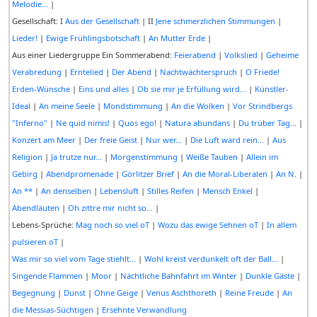
Melodie...
|
Gesellschaft: I
Aus der Gesellschaft
| II
Jene schmerzlichen Stimmungen
|
Lieder!
|
Ewige Frühlingsbotschaft
|
An Mutter Erde
|
Aus einer Liedergruppe Ein Sommerabend:
Feierabend
|
Volkslied
|
Geheime
Verabredung
|
Erntelied
|
Der Abend
|
Nachtwächterspruch
|
O Friede!
Erden-Wünsche
|
Eins und alles
|
Ob sie mir je Erfüllung wird...
|
Künstler-
Ideal
|
An meine Seele
|
Mondstimmung
|
An die Wolken
|
Vor Strindbergs
"Inferno"
|
Ne quid nimis!
|
Quos ego!
|
Natura abundans
|
Du trüber Tag...
|
Konzert am Meer
|
Der freie Geist
|
Nur wer...
|
Die Luft ward rein...
|
Aus
Religion
|
Ja trutze nur...
|
Morgenstimmung
|
Weiße Tauben
|
Allein im
Gebirg
|
Abendpromenade
|
Görlitzer Brief
|
An die Moral-Liberalen
|
An N.
|
An **
|
An denselben
|
Lebensluft
|
Stilles Reifen
|
Mensch Enkel
|
Abendläuten
|
Oh zittre mir nicht so...
|
Lebens-Sprüche:
Mag noch so viel oT
|
Wozu das ewige Sehnen oT
|
In allem
pulsieren oT
|
Was mir so viel vom Tage stiehlt...
|
Wohl kreist verdunkelt oft der Ball...
|
Singende Flammen
|
Moor
|
Nächtliche Bahnfahrt im Winter
|
Dunkle Gäste
|
Begegnung
|
Dunst
|
Ohne Geige
|
Venus Aschthoreth
|
Reine Freude
|
An
die Messias-Süchtigen
|
Ersehnte Verwandlung