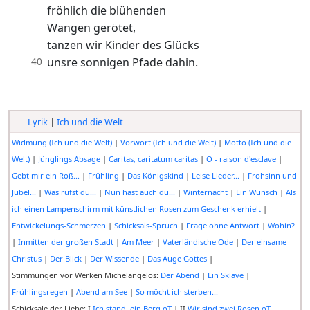
fröhlich die blühenden
Wangen gerötet,
tanzen wir Kinder des Glücks
40
unsre sonnigen Pfade dahin.
Lyrik
|
Ich und die Welt
Widmung (Ich und die Welt)
|
Vorwort (Ich und die Welt)
|
Motto (Ich und die
Welt)
|
Jünglings Absage
|
Caritas, caritatum caritas
|
O - raison d'esclave
|
Gebt mir ein Roß...
|
Frühling
|
Das Königskind
|
Leise Lieder...
|
Frohsinn und
Jubel...
|
Was rufst du...
|
Nun hast auch du...
|
Winternacht
|
Ein Wunsch
|
Als
ich einen Lampenschirm mit künstlichen Rosen zum Geschenk erhielt
|
Entwickelungs-Schmerzen
|
Schicksals-Spruch
|
Frage ohne Antwort
|
Wohin?
|
Inmitten der großen Stadt
|
Am Meer
|
Vaterländische Ode
|
Der einsame
Christus
|
Der Blick
|
Der Wissende
|
Das Auge Gottes
|
Stimmungen vor Werken Michelangelos:
Der Abend
|
Ein Sklave
|
Frühlingsregen
|
Abend am See
|
So möcht ich sterben...
Schicksale der Liebe: I
Ich stand, ein Berg oT
| II
Wir sind zwei Rosen oT