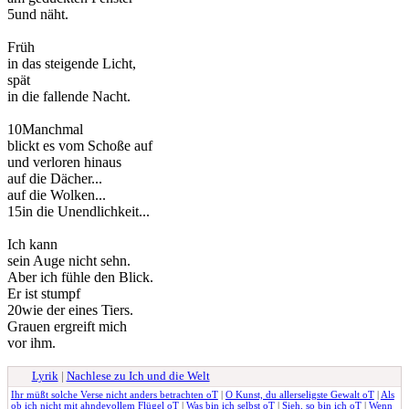
5
und näht.
Früh
in das steigende Licht,
spät
in die fallende Nacht.
10
Manchmal
blickt es vom Schoße auf
und verloren hinaus
auf die Dächer...
auf die Wolken...
15
in die Unendlichkeit...
Ich kann
sein Auge nicht sehn.
Aber ich fühle den Blick.
Er ist stumpf
20
wie der eines Tiers.
Grauen ergreift mich
vor ihm.
Lyrik
|
Nachlese zu Ich und die Welt
Ihr müßt solche Verse nicht anders betrachten oT
|
O Kunst, du allerseligste Gewalt oT
|
Als
ob ich nicht mit ahndevollem Flügel oT
|
Was bin ich selbst oT
|
Sieh, so bin ich oT
|
Wenn