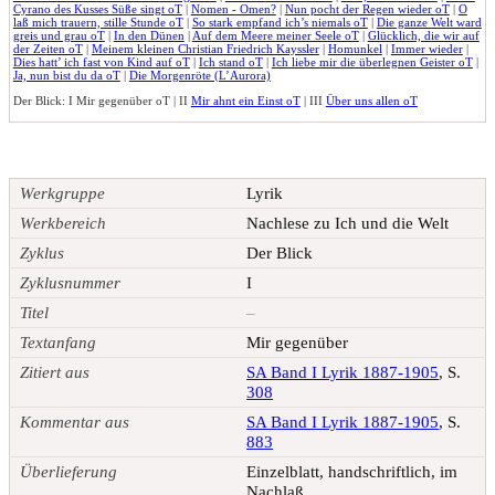
Cyrano des Kusses Süße singt oT
|
Nomen - Omen?
|
Nun pocht der Regen wieder oT
|
O
laß mich trauern, stille Stunde oT
|
So stark empfand ich’s niemals oT
|
Die ganze Welt ward
greis und grau oT
|
In den Dünen
|
Auf dem Meere meiner Seele oT
|
Glücklich, die wir auf
der Zeiten oT
|
Meinem kleinen Christian Friedrich Kayssler
|
Homunkel
|
Immer wieder
|
Dies hatt’ ich fast von Kind auf oT
|
Ich stand oT
|
Ich liebe mir die überlegnen Geister oT
|
Ja, nun bist du da oT
|
Die Morgenröte (L’Aurora)
Der Blick: I
Mir gegenüber oT
| II
Mir ahnt ein Einst oT
| III
Über uns allen oT
Werkgruppe
Lyrik
Werkbereich
Nachlese zu Ich und die Welt
Zyklus
Der Blick
Zyklusnummer
I
Titel
–
Textanfang
Mir gegenüber
Zitiert aus
SA Band I Lyrik 1887-1905
, S.
308
Kommentar aus
SA Band I Lyrik 1887-1905
, S.
883
Überlieferung
Einzelblatt, handschriftlich, im
Nachlaß.