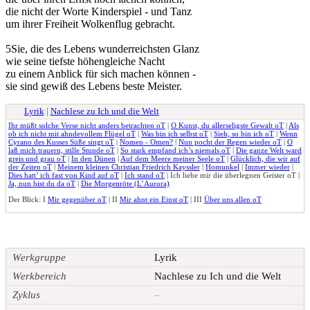
die nicht der Worte Kinderspiel - und Tanz
um ihrer Freiheit Wolkenflug gebracht.
5
Sie, die des Lebens wunderreichsten Glanz
wie seine tiefste höhengleiche Nacht
zu einem
Anblick
für sich machen können -
sie sind gewiß des Lebens beste Meister.
Lyrik
|
Nachlese zu Ich und die Welt
Ihr müßt solche Verse nicht anders betrachten oT
|
O Kunst, du allerseligste Gewalt oT
|
Als
ob ich nicht mit ahndevollem Flügel oT
|
Was bin ich selbst oT
|
Sieh, so bin ich oT
|
Wenn
Cyrano des Kusses Süße singt oT
|
Nomen - Omen?
|
Nun pocht der Regen wieder oT
|
O
laß mich trauern, stille Stunde oT
|
So stark empfand ich’s niemals oT
|
Die ganze Welt ward
greis und grau oT
|
In den Dünen
|
Auf dem Meere meiner Seele oT
|
Glücklich, die wir auf
der Zeiten oT
|
Meinem kleinen Christian Friedrich Kayssler
|
Homunkel
|
Immer wieder
|
Dies hatt’ ich fast von Kind auf oT
|
Ich stand oT
|
Ich liebe mir die überlegnen Geister oT
|
Ja, nun bist du da oT
|
Die Morgenröte (L’Aurora)
Der Blick: I
Mir gegenüber oT
| II
Mir ahnt ein Einst oT
| III
Über uns allen oT
Werkgruppe
Lyrik
Werkbereich
Nachlese zu Ich und die Welt
Zyklus
–