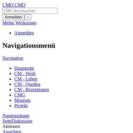
CMO
CMO
Anmelden
↓
Meine Werkzeuge
Anmelden
Navigationsmenü
Navigation
Hauptseite
CM - Werk
CM - Leben
CM - Quellen
CM - Rezeptionen
CMG
Museum
Projekt
Namensräume
Seite
Diskussion
Aktionen
Ansichten