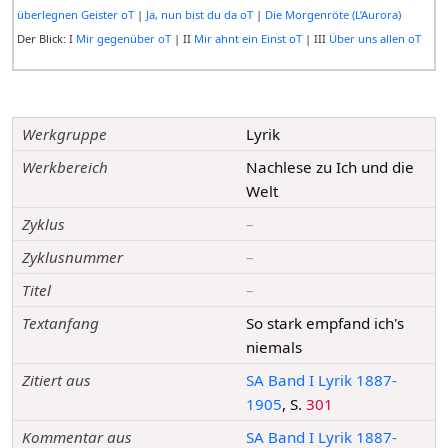
überlegnen Geister oT
|
Ja, nun bist du da oT
|
Die Morgenröte (L’Aurora)
Der Blick: I
Mir gegenüber oT
| II
Mir ahnt ein Einst oT
| III
Über uns allen oT
Werkgruppe
Lyrik
Werkbereich
Nachlese zu Ich und die
Welt
Zyklus
–
Zyklusnummer
–
Titel
–
Textanfang
So stark empfand ich's
niemals
Zitiert aus
SA Band I Lyrik 1887-
1905
, S.
301
Kommentar aus
SA Band I Lyrik 1887-