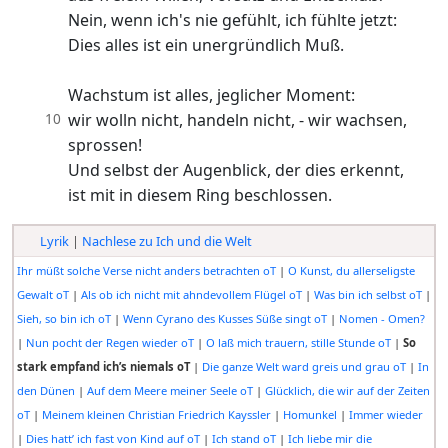
Nein, wenn ich's nie gefühlt, ich fühlte jetzt:
Dies alles ist ein unergründlich Muß.
Wachstum ist alles, jeglicher Moment:
10
wir wolln nicht, handeln nicht, - wir wachsen,
sprossen!
Und selbst der Augenblick, der dies erkennt,
ist mit in diesem Ring beschlossen.
Lyrik
|
Nachlese zu Ich und die Welt
Ihr müßt solche Verse nicht anders betrachten oT
|
O Kunst, du allerseligste
Gewalt oT
|
Als ob ich nicht mit ahndevollem Flügel oT
|
Was bin ich selbst oT
|
Sieh, so bin ich oT
|
Wenn Cyrano des Kusses Süße singt oT
|
Nomen - Omen?
|
Nun pocht der Regen wieder oT
|
O laß mich trauern, stille Stunde oT
|
So
stark empfand ich’s niemals oT
|
Die ganze Welt ward greis und grau oT
|
In
den Dünen
|
Auf dem Meere meiner Seele oT
|
Glücklich, die wir auf der Zeiten
oT
|
Meinem kleinen Christian Friedrich Kayssler
|
Homunkel
|
Immer wieder
|
Dies hatt’ ich fast von Kind auf oT
|
Ich stand oT
|
Ich liebe mir die