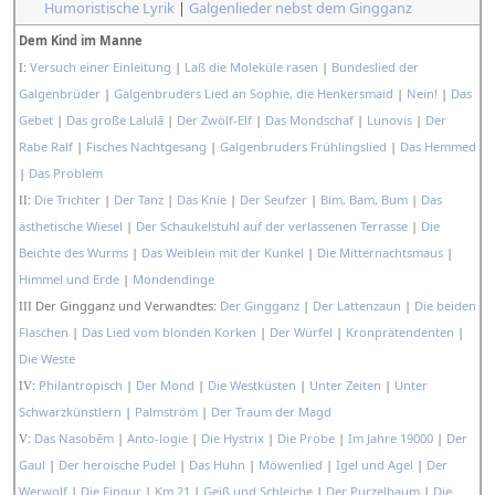
Humoristische Lyrik
|
Galgenlieder nebst dem Gingganz
Dem Kind im Manne
:
Versuch einer Einleitung
|
Laß die Moleküle rasen
|
Bundeslied der
I
Galgenbrüder
|
Galgenbruders Lied an Sophie, die Henkersmaid
|
Nein!
|
Das
Gebet
|
Das große Lalulā
|
Der Zwölf-Elf
|
Das Mondschaf
|
Lunovis
|
Der
Rabe Ralf
|
Fisches Nachtgesang
|
Galgenbruders Frühlingslied
|
Das Hemmed
|
Das Problem
:
Die Trichter
|
Der Tanz
|
Das Knie
|
Der Seufzer
|
Bim, Bam, Bum
|
Das
II
ästhetische Wiesel
|
Der Schaukelstuhl auf der verlassenen Terrasse
|
Die
Beichte des Wurms
|
Das Weiblein mit der Kunkel
|
Die Mitternachtsmaus
|
Himmel und Erde
|
Mondendinge
Der Gingganz und Verwandtes:
Der Gingganz
|
Der Lattenzaun
|
Die beiden
III
Flaschen
|
Das Lied vom blonden Korken
|
Der Würfel
|
Kronprätendenten
|
Die Weste
:
Philantropisch
|
Der Mond
|
Die Westküsten
|
Unter Zeiten
|
Unter
IV
Schwarzkünstlern
|
Palmström
|
Der Traum der Magd
:
Das Nasobēm
|
Anto-logie
|
Die Hystrix
|
Die Probe
|
Im Jahre 19000
|
Der
V
Gaul
|
Der heroische Pudel
|
Das Huhn
|
Möwenlied
|
Igel und Agel
|
Der
Werwolf
|
Die Fingur
|
Km 21
|
Geiß und Schleiche
|
Der Purzelbaum
|
Die