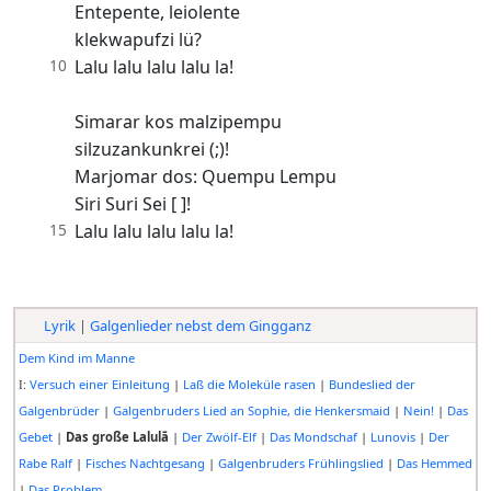
Entepente, leiolente
klekwapufzi lü?
10
Lalu lalu lalu lalu la!
Simarar kos malzipempu
silzuzankunkrei (;)!
Marjomar dos: Quempu Lempu
Siri Suri Sei [ ]!
15
Lalu lalu lalu lalu la!
Lyrik
|
Galgenlieder nebst dem Gingganz
Dem Kind im Manne
:
Versuch einer Einleitung
|
Laß die Moleküle rasen
|
Bundeslied der
I
Galgenbrüder
|
Galgenbruders Lied an Sophie, die Henkersmaid
|
Nein!
|
Das
Gebet
|
Das große Lalulā
|
Der Zwölf-Elf
|
Das Mondschaf
|
Lunovis
|
Der
Rabe Ralf
|
Fisches Nachtgesang
|
Galgenbruders Frühlingslied
|
Das Hemmed
|
Das Problem