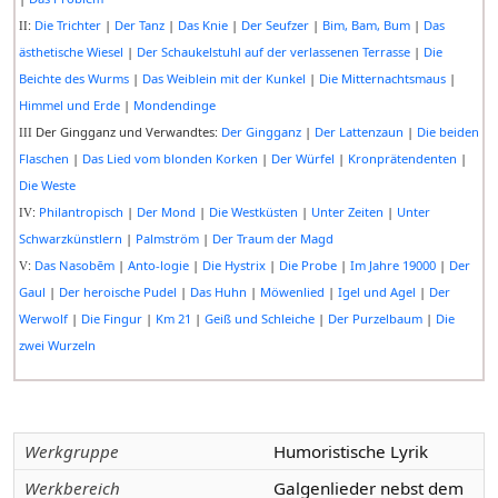
:
Die Trichter
|
Der Tanz
|
Das Knie
|
Der Seufzer
|
Bim, Bam, Bum
|
Das
II
ästhetische Wiesel
|
Der Schaukelstuhl auf der verlassenen Terrasse
|
Die
Beichte des Wurms
|
Das Weiblein mit der Kunkel
|
Die Mitternachtsmaus
|
Himmel und Erde
|
Mondendinge
Der Gingganz und Verwandtes:
Der Gingganz
|
Der Lattenzaun
|
Die beiden
III
Flaschen
|
Das Lied vom blonden Korken
|
Der Würfel
|
Kronprätendenten
|
Die Weste
:
Philantropisch
|
Der Mond
|
Die Westküsten
|
Unter Zeiten
|
Unter
IV
Schwarzkünstlern
|
Palmström
|
Der Traum der Magd
:
Das Nasobēm
|
Anto-logie
|
Die Hystrix
|
Die Probe
|
Im Jahre 19000
|
Der
V
Gaul
|
Der heroische Pudel
|
Das Huhn
|
Möwenlied
|
Igel und Agel
|
Der
Werwolf
|
Die Fingur
|
Km 21
|
Geiß und Schleiche
|
Der Purzelbaum
|
Die
zwei Wurzeln
Werkgruppe
Humoristische Lyrik
Werkbereich
Galgenlieder nebst dem