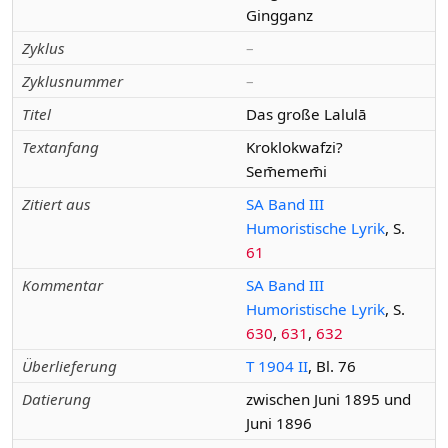
Gingganz
Zyklus
–
Zyklusnummer
–
Titel
Das große Lalulā
Textanfang
Kroklokwafzi?
Sem̄emem̄i
Zitiert aus
SA Band III
Humoristische Lyrik
, S.
61
Kommentar
SA Band III
Humoristische Lyrik
, S.
630
,
631
,
632
Überlieferung
T 1904 II
, Bl. 76
Datierung
zwischen Juni 1895 und
Juni 1896