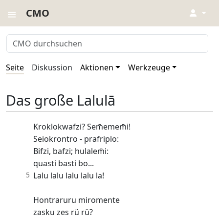
CMO
↓
Seite
Diskussion
Aktionen
Werkzeuge
Das große Lalulā
Kroklokwafzi? Sem̄emem̄i!
Seiokrontro - prafriplo:
Bifzi, bafzi; hulalem̄i:
quasti basti bo...
5
Lalu lalu lalu lalu la!
Hontraruru miromente
zasku zes rü rü?