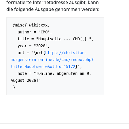
formatierte Internetadresse ausgibt, kann
die folgende Ausgabe genommen werden:
 @misc{ wiki:xxx,

   author = "CMO",

   title = "Hauptseite --- CMO{,} ",

   year = "2026",

   url = "
\url{
https://christian-
morgenstern-online.de/cmo/index.php?
title=Hauptseite&oldid=15172
}
",

   note = "[Online; abgerufen am 9. 
August 2026]"
