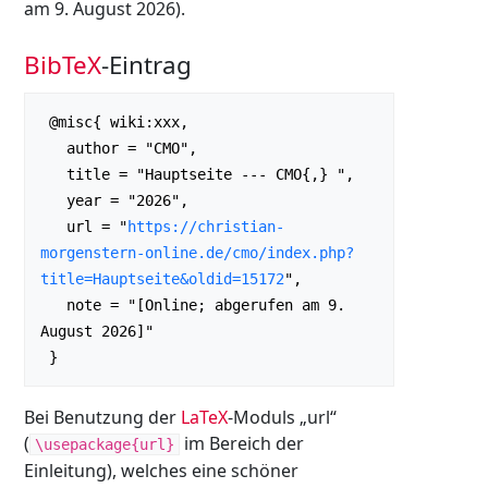
am 9. August 2026).
BibTeX
-Eintrag
 @misc{ wiki:xxx,

   author = "CMO",

   title = "Hauptseite --- CMO{,} ",

   year = "2026",

   url = "
https://christian-
morgenstern-online.de/cmo/index.php?
title=Hauptseite&oldid=15172
",

   note = "[Online; abgerufen am 9. 
August 2026]"

Bei Benutzung der
LaTeX
-Moduls „url“
(
im Bereich der
\usepackage{url}
Einleitung), welches eine schöner