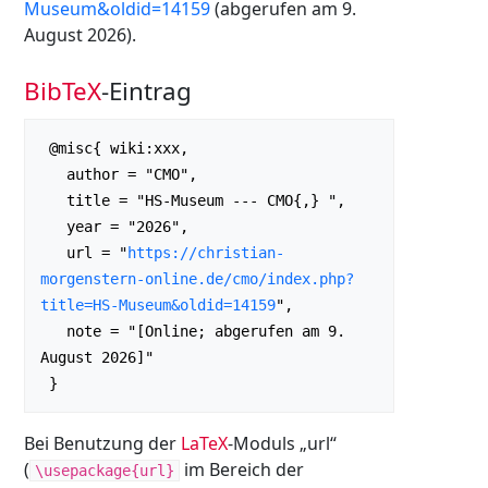
Museum&oldid=14159
(abgerufen am 9.
August 2026).
BibTeX
-Eintrag
 @misc{ wiki:xxx,

   author = "CMO",

   title = "HS-Museum --- CMO{,} ",

   year = "2026",

   url = "
https://christian-
morgenstern-online.de/cmo/index.php?
title=HS-Museum&oldid=14159
",

   note = "[Online; abgerufen am 9. 
August 2026]"

Bei Benutzung der
LaTeX
-Moduls „url“
(
im Bereich der
\usepackage{url}