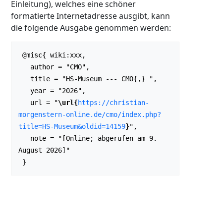
Einleitung), welches eine schöner
formatierte Internetadresse ausgibt, kann
die folgende Ausgabe genommen werden:
 @misc{ wiki:xxx,

   author = "CMO",

   title = "HS-Museum --- CMO{,} ",

   year = "2026",

   url = "
\url{
https://christian-
morgenstern-online.de/cmo/index.php?
title=HS-Museum&oldid=14159
}
",

   note = "[Online; abgerufen am 9. 
August 2026]"
