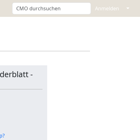
↓
Anmelden
erblatt -
p?