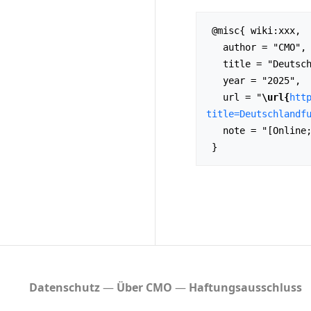
 @misc{ wiki:xxx,

   author = "CMO",

   title = "Deutschlandfunk - Kalenderblatt - Spielbilder der Welt --- CMO{,} ",

   year = "2025",

   url = "
\url{
htt
title=Deutschlandf
   note = "[Online; abgerufen am 7. August 2026]"

Datenschutz
Über CMO
Haftungsausschluss