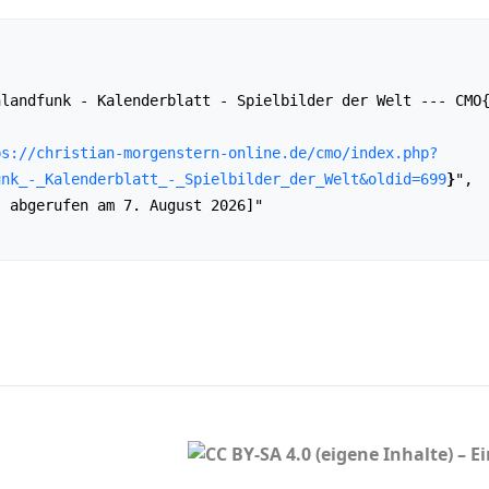
ps://christian-morgenstern-online.de/cmo/index.php?
unk_-_Kalenderblatt_-_Spielbilder_der_Welt&oldid=699
}
",
