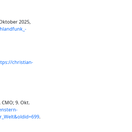
Oktober 2025,
chlandfunk_-
]
tps://christian-
. CMO; 9. Okt.
enstern-
er_Welt&oldid=699
.