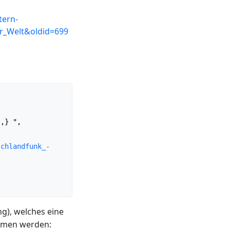
tern-
er_Welt&oldid=699
schlandfunk_-
ng), welches eine
ommen werden: