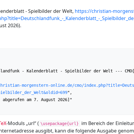
enderblatt - Spielbilder der Welt,
https://christian-morgens
php?title=Deutschlandfunk_-_Kalenderblatt_-_Spielbilder_d
st 2026).
christian-morgenstern-online.de/cmo/index.php?title=Deut
pielbilder_der_Welt&oldid=699
",

TeX
-Moduls „url“ (
im Bereich der Einleitu
\usepackage{url}
Internetadresse ausgibt, kann die folgende Ausgabe gen