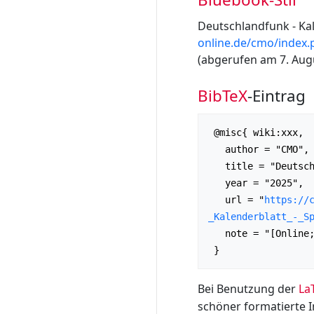
Deutschlandfunk - Kal
online.de/cmo/index.
(abgerufen am 7. Augu
BibTeX
-Eintrag
 @misc{ wiki:xxx,

   author = "CMO",

   title = "Deutschlandfunk - Kalenderblatt - Spielbilder der Welt --- CMO{,} ",

   year = "2025",

   url = "
https://
_Kalenderblatt_-_S
   note = "[Online; abgerufen am 7. August 2026]"

Bei Benutzung der
La
schöner formatierte 