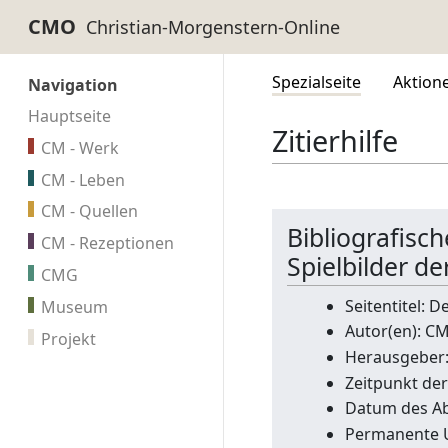
CMO
Spezialseite
Aktion
Navigation
Hauptseite
Zitierhilfe
CM - Werk
CM - Leben
CM - Quellen
Bibliografisc
CM - Rezeptionen
Spielbilder de
CMG
Seitentitel: D
Museum
Autor(en): C
Projekt
Herausgeber
Zeitpunkt der
Datum des Abr
Permanente 