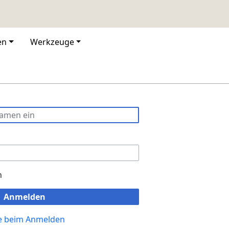
en
Werkzeuge
n
Anmelden
fe beim Anmelden