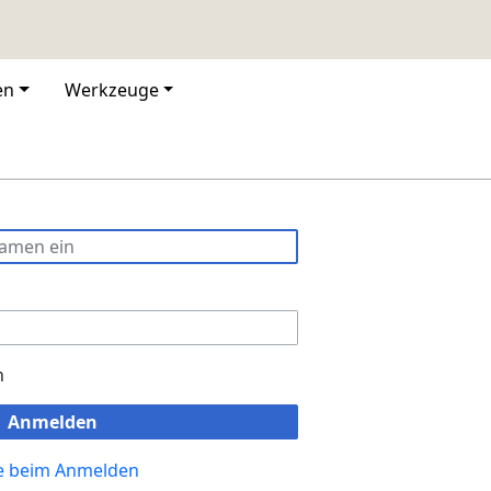
en
Werkzeuge
n
Anmelden
fe beim Anmelden