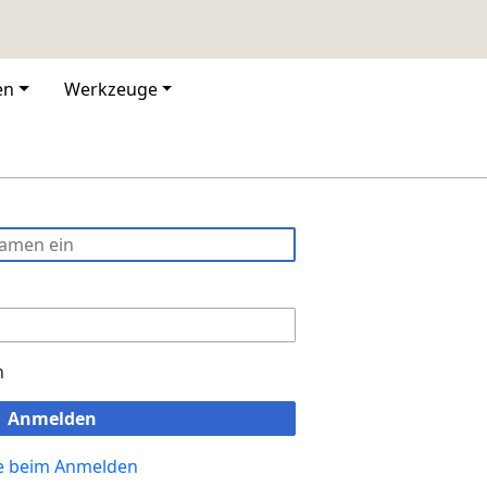
en
Werkzeuge
n
Anmelden
fe beim Anmelden