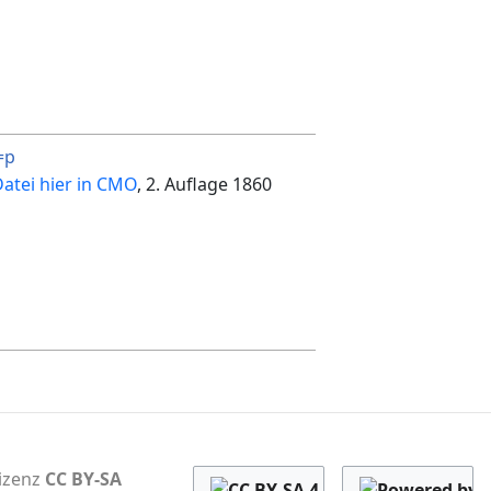
=p
atei hier in CMO
, 2. Auflage 1860
Lizenz
CC BY-SA