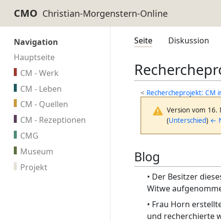
CMO
Seite
Diskussion
Navigation
Hauptseite
Recherchepr
CM - Werk
CM - Leben
<
Rechercheprojekt: CM 
CM - Quellen
Version vom 16.
CM - Rezeptionen
(
Unterschied
)
← N
CMG
Museum
Blog
Projekt
• Der Besitzer diese
Witwe aufgenomme
• Frau Horn erstell
und recherchierte 