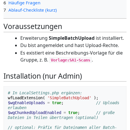
6
Häufige Fragen
7
Ablauf-Checkliste (kurz)
Voraussetzungen
Erweiterung
SimpleBatchUpload
ist installiert.
Du bist angemeldet und hast Upload-Rechte.
Es existiert eine Beschreibungs-Vorlage für die
Gruppe, z. B.
.
Vorlage:SA1-Scans
Installation (nur Admin)
# In LocalSettings.php ergänzen:
wfLoadExtension
(
'SimpleBatchUpload'
);
$wgEnableUploads
=
true
;
// Uploads 
erlauben
$wgChunkedUploadEnabled
=
true
;
// große 
Dateien in Teilen übertragen (optional)
// optional: Präfix für Dateinamen aller Batch-