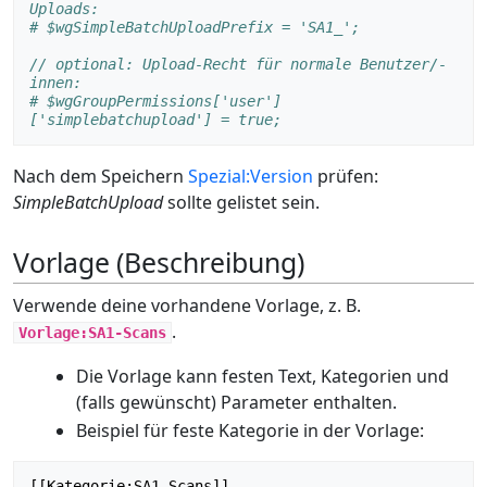
Uploads:
# $wgSimpleBatchUploadPrefix = 'SA1_';
// optional: Upload-Recht für normale Benutzer/-
innen:
# $wgGroupPermissions['user']
['simplebatchupload'] = true;
Nach dem Speichern
Spezial:Version
prüfen:
SimpleBatchUpload
sollte gelistet sein.
Vorlage (Beschreibung)
Verwende deine vorhandene Vorlage, z. B.
.
Vorlage:SA1-Scans
Die Vorlage kann festen Text, Kategorien und
(falls gewünscht) Parameter enthalten.
Beispiel für feste Kategorie in der Vorlage:
[[Kategorie:SA1-Scans]]