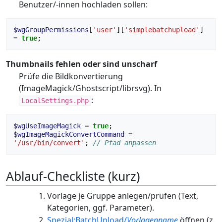
Benutzer/-innen hochladen sollen:
$wgGroupPermissions
[
'user'
][
'simplebatchupload'
]
=
true
;
Thumbnails fehlen oder sind unscharf
Prüfe die Bildkonvertierung
(ImageMagick/Ghostscript/librsvg). In
:
LocalSettings.php
$wgUseImageMagick
=
true
;
$wgImageMagickConvertCommand
=
'/usr/bin/convert'
;
// Pfad anpassen
Ablauf-Checkliste (kurz)
Vorlage je Gruppe anlegen/prüfen (Text,
Kategorien, ggf. Parameter).
Spezial:BatchUpload/
Vorlagenname
öffnen (z.