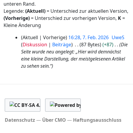
unteren Rand.
Legende:
(Aktuell)
= Unterschied zur aktuellen Version,
(Vorherige)
= Unterschied zur vorherigen Version,
K
=
Kleine Änderung
7
Aktuell
Vorherige
16:28, 7. Feb. 2026
UweS
.
Diskussion
Beiträge
87 Bytes
+87
Die
F
Seite wurde neu angelegt: „Hier wird demnächst
e
eine kleine Darstellung, der meistgelesenen Artikel
b
zu sehen sein.“
r
u
a
r
2
0
2
6
Datenschutz
Über CMO
Haftungsausschluss