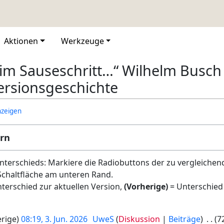
Aktionen
Werkzeuge
 im Sauseschritt…“ Wilhelm Busch 
ersionsgeschichte
nzeigen
ern
terschieds: Markiere die Radiobuttons der zu vergleichen
Schaltfläche am unteren Rand.
terschied zur aktuellen Version,
(Vorherige)
= Unterschied
rige
08:19, 3. Jun. 2026
UweS
Diskussion
Beiträge
7