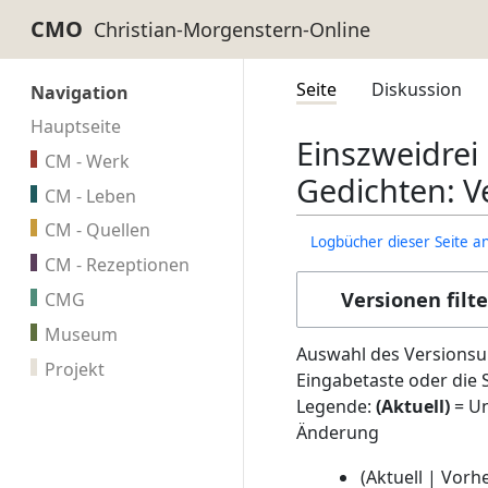
CMO
Seite
Diskussion
Navigation
Hauptseite
Einszweidrei
CM - Werk
Gedichten: V
CM - Leben
CM - Quellen
Logbücher dieser Seite a
CM - Rezeptionen
Versionen filt
CMG
Museum
Auswahl des Versionsun
Projekt
Eingabetaste oder die 
Legende:
(Aktuell)
= Un
Änderung
3
Aktuell
Vorhe