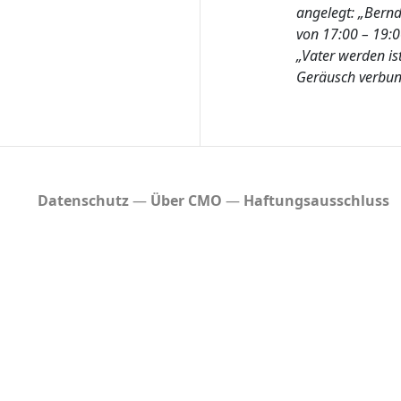
.
angelegt: „Bernd
J
von 17:00 – 19:0
u
„Vater werden is
n
Geräusch verbund
i
2
0
2
6
Datenschutz
Über CMO
Haftungsausschluss