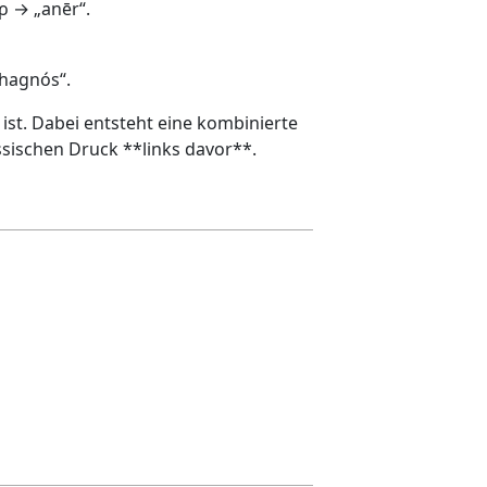
ρ → „anēr“.
„hagnós“.
st. Dabei entsteht eine kombinierte
sischen Druck **links davor**.