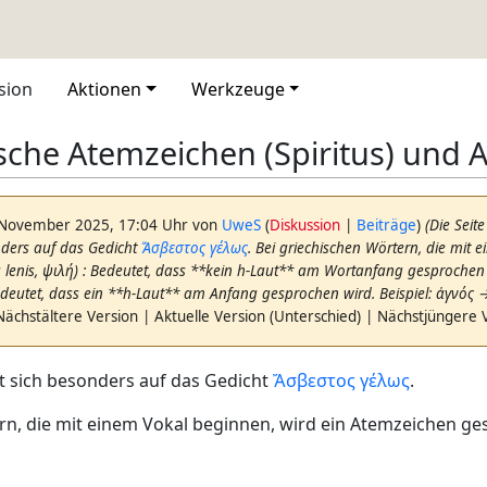
sion
Aktionen
Werkzeuge
sche Atemzeichen (Spiritus) und 
 November 2025, 17:04 Uhr von
UweS
(
Diskussion
|
Beiträge
)
(Die Seit
nders auf das Gedicht
Ἄσβεστος γέλως
. Bei griechischen Wörtern, die mit
itus lenis, ψιλή) : Bedeutet, dass **kein h-Laut** am Wortanfang gesprochen w
Bedeutet, dass ein **h-Laut** am Anfang gesprochen wird. Beispiel: ἁγνός 
Nächstältere Version | Aktuelle Version (Unterschied) | Nächstjüngere 
t sich besonders auf das Gedicht
Ἄσβεστος γέλως
.
rn, die mit einem Vokal beginnen, wird ein Atemzeichen ges