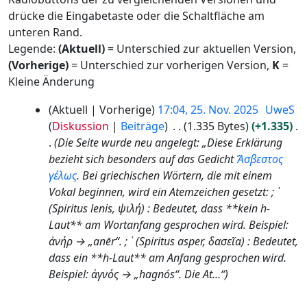
drücke die Eingabetaste oder die Schaltfläche am
unteren Rand.
Legende:
(Aktuell)
= Unterschied zur aktuellen Version,
(Vorherige)
= Unterschied zur vorherigen Version,
K
=
Kleine Änderung
2
Aktuell
Vorherige
17:04, 25. Nov. 2025
UweS
5
Diskussion
Beiträge
1.335 Bytes
+1.335
.
Die Seite wurde neu angelegt: „Diese Erklärung
N
bezieht sich besonders auf das Gedicht
Ἄσβεστος
o
γέλως
. Bei griechischen Wörtern, die mit einem
v
Vokal beginnen, wird ein Atemzeichen gesetzt: ; ᾿
e
(Spiritus lenis, ψιλή) : Bedeutet, dass **kein h-
m
Laut** am Wortanfang gesprochen wird. Beispiel:
b
ἀνήρ → „anēr“. ; ῾ (Spiritus asper, δασεῖα) : Bedeutet,
e
dass ein **h-Laut** am Anfang gesprochen wird.
r
Beispiel: ἁγνός → „hagnós“. Die At…“
2
0