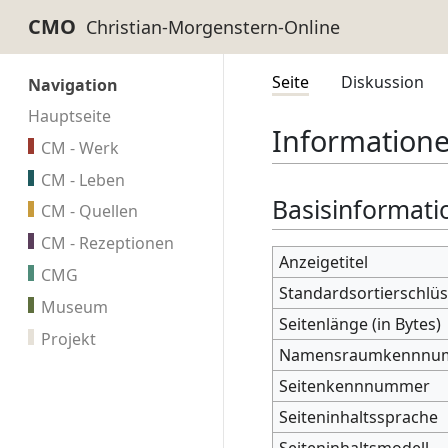
CMO
Seite
Diskussion
Navigation
Hauptseite
Informatione
CM - Werk
CM - Leben
Basisinformati
CM - Quellen
CM - Rezeptionen
Anzeigetitel
CMG
Standardsortierschlüs
Museum
Seitenlänge (in Bytes)
Projekt
Namensraumkennnu
Seitenkennnummer
Seiteninhaltssprache
Seiteninhaltsmodell